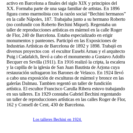
activo en Barcelona a finales del siglo XIX y principios del
XX. Formaba parte de una saga familiar de artistas. En 1896
figura como marmolista con la razón social “Bechini hermanos”
en la calle Nápoles, 187. Trabajaba junto a su hermano Roberto
(no confundir con Roberto Bechini Miquel). Regentaba un
taller de reproducciones artísticas en mármol en la calle Roger
de Flor, 240 de Barcelona. Estaba especializado en erigir
monumentos y panteones. Participó en las Exposiciones de
Industrias Artísticas de Barcelona de 1892 y 1898. Trabajó en
diversos proyectos con el escultor Eusebi Arnau y el arquitecto
Puig i Cadafalch, llevó a cabo el monumento a Gustavo Adolfo
Becquer en Sevilla (1911). En 1916 realizó la cripta, la escalera
y la capilla de la iglesia de San Juan Bautista de Arjona cuya
restauración sufragaron los Barones de Velasco. En 1924 llevó
a cabo una exposición de esculturas de mármol y bronce en las
galerías Dalmau. Tambien regentó un taller de fundición
artística. El escultor Francisco Carulla Ribera estuvo trabajando
en sus talleres. En 1929 constaba Gabriel Bechini regentando
un taller de reproducciones artísticas en las calles Roger de Flor,
162 y Consell de Cent, 430 de Barcelona.
Los talleres Bechini en 1924.