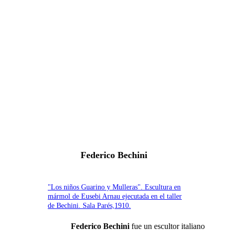
Fernando Alcolea
Federico Bechini
"Los niños Guarino y Mulleras". Escultura en
mármol de Eusebi Arnau ejecutada en el taller
de Bechini. Sala Parés,1910.
Federico Bechini
fue un escultor italiano