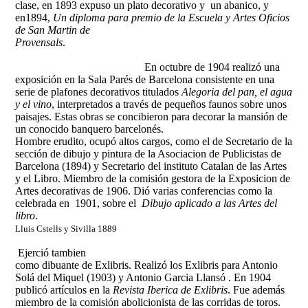
clase, en 1893 expuso un plato decorativo y un abanico, y
en1894,
Un
diploma para premio de la Escuela y Artes Oficios
de San Martin de
Provensals
En octubre de 1904 realizó una
exposición en la Sala Parés de Barcelona consistente en una
serie de plafones decorativos titulados
Alegoria del pan, el agua
y el vino
, interpretados a través de pequeños faunos sobre unos
paisajes. Estas obras se concibieron para decorar la mansión de
un conocido banquero barcelonés.
Hombre erudito, ocupó altos cargos, como el de Secretario de la
sección de dibujo y pintura de la Asociacion de Publicistas de
Barcelona (1894) y Secretario del instituto Catalan de las Artes
y el Libro. Miembro de la comisión gestora de la Exposicion de
Artes decorativas de 1906. Dió varias conferencias como la
celebrada en 1901, sobre el
Dibujo aplicado a las Artes del
libro
.
Lluis Cstells y Sivilla 1889
Ejerció tambien
como dibuante de Exlibris. Realizó los Exlibris para Antonio
Solá del Miquel (1903) y Antonio Garcia Llansó . En 1904
publicó artículos en la
Revista Iberica de Exlibris
.
Fue además
miembro de la comisión abolicionista de las corridas de toros.