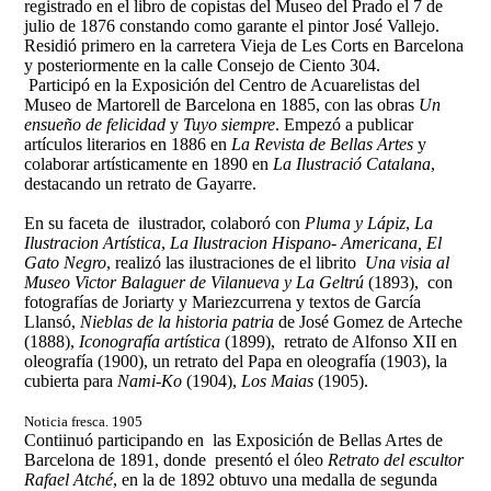
registrado en el libro de copistas del Museo del Prado el 7 de
julio de 1876 constando como garante el pintor José Vallejo.
Residió primero en la carretera Vieja de Les Corts en Barcelona
y posteriormente en la calle Consejo de Ciento 304.
Participó en la Exposición del Centro de Acuarelistas del
Museo de Martorell de Barcelona en 1885, con las obras
Un
ensueño de felicidad
y
Tuyo siempre
. Empezó a publicar
artículos literarios en 1886 en
La Revista de Bellas Artes
y
colaborar artísticamente en 1890 en
La Ilustració Catalana
,
destacando un retrato de Gayarre.
En su faceta de ilustrador, colaboró con
Pluma y Lápiz
,
La
Ilustracion Artística
,
La Ilustracion Hispano- Americana, El
Gato Negro
, realizó las ilustraciones de el librito
Una visia al
Museo Victor Balaguer de Vilanueva y La Geltrú
(1893), con
fotografías de Joriarty y Mariezcurrena y textos de García
Llansó,
Nieblas de la historia patria
de José Gomez de Arteche
(1888),
Iconografía artística
(1899), retrato de Alfonso XII en
oleografía (1900),
un retrato del Papa en oleografía
(1903), la
cubierta para
Nami-Ko
(1904),
Los Maias
(1905).
Noticia fresca. 1905
Contiinuó participando en las Exposición de Bellas Artes de
Barcelona de 1891, donde presentó el óleo
Retrato del escultor
Rafael Atché
, en la de 1892 obtuvo una medalla de segunda