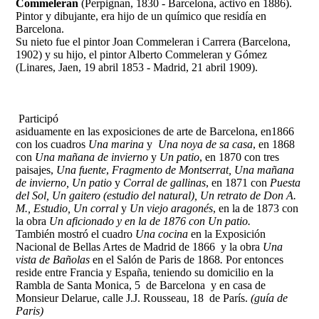
Commeleran
(Perpignan, 1830 - Barcelona, activo en 1886)
.
Pintor y dibujante, era hijo de un químico que residía en
Barcelona.
Su nieto fue el pintor Joan Commeleran i Carrera (Barcelona,
1902) y su hijo, el pintor Alberto Commeleran y Gómez
(Linares, Jaen, 19 abril 1853 - Madrid, 21 abril 1909).
Participó
asiduamente en las exposiciones de arte de Barcelona, en1866
con los cuadros
Una marina
y
Una noya de sa casa
, en 1868
con
Una mañana de invierno
y
Un patio
, en 1870 con tres
paisajes,
Una fuente
,
Fragmento de Montserrat, Una mañana
de invierno, Un patio
y
Corral de gallinas
, en 1871 con
Puesta
del Sol, Un gaitero (estudio del natural), Un retrato de Don A.
M., Estudio, Un corral
y
Un viejo aragonés
, en la de 1873 con
la obra
Un aficionado y en la de 1876 con Un patio.
También mostró el cuadro
Una cocina
en la Exposición
Nacional de Bellas Artes de Madrid de 1866
y
la obra
Una
vista de Bañolas
en el Salón de Paris de 1868
.
Por entonces
reside
entre Francia y España, teniendo su domicilio en la
Rambla de Santa Monica, 5 de Barcelona y en casa de
Monsieur Delarue, calle J.J. Rousseau, 18 de París.
(guía de
Paris)