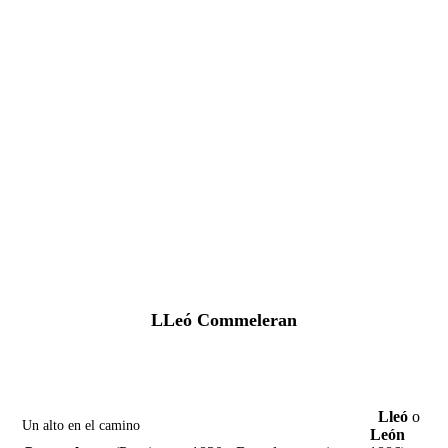
Fernando Alcolea
LLeó Commeleran
Lleó
o
Un alto en el camino
León