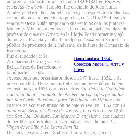
un premio extraordinario en el curso 1820/1821 en
Figuras
copiadas de diseño.
También fue discípulo de Joan Carles
Anglés y del escultor Damiá Campeny. Después de ampliar sus
conocimientos en medicina y química, en 1831 y 1834 realizó
sendos viajes a Milán ampliando sus estudios con los pintores
Molteni y Migliara, mientras en Barcelona ocupaba su plaza de
profesor de clase de Ornato en la Llotja. Posteriormente viajó
de nuevo a Francia y Italia. Participó en 1844 en la Exposición
pública de productos de la Industria de la Junta de Comercio de
Barcelona.
Fue el fundador de la
Dama catalana. 1854 .
Asociación de Amigos de las
Colección Miquel C. Arrau y
Bellas Artes de Barcelona, y
Roger
tomó parte en todas las
exposiciones que organizaron desde 1847 hasta 1852, y de
nuevo en 1856. Destacan los trabajos que presentó en dichas
exposiciones en 1851 con los cuadros
San Felix de Cantalicio
examinando por mandato de obediencia las reglas formadas
por San Carlos Borromeo para los Oblatas de Milán
y dos
cuadros de
Venus
en imitación de bajorelieve, en 1852 con
El
alquimista Bernardo Perez de Vargas
y
Un retrato
y en 1856
con
San Juan Bautista, San Marcos Evangelista
, dos cuadros
de perdices y dos imitaciones de bajorelieves tituladas
La
Virgen de la Silla
y
La Sacra Familia
.
Después de casarse en 1854 con Teresa Roger, ejecutó