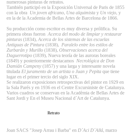
numerosas pinturas de retratos.
También participó en la Exposición Universal de Paris de 1855
con la obra
Un joven africano
,
Una alquimista
y
Un viejo
, y
en la de la Academia de Bellas Artes de Barcelona de 1866.
Su producción como escritor es muy diversa y prólifica. Su
primera obras fueron
Acerca del modo de limpiar y restaurar
pinturas
(1834),
Acerca de los sistemas de las escuelas
Antiguas de Pintura
(1838),
Paralelo entre los estilos de
Zurbarán y Murillo
(1838),
Observaciones acerca del
Daguerrotipo
(1839), Nueva teoría de las auroras boreales
(1849) y posteriormente destacamos
Necrológica de Don
Damián Campeny
(1857) y una larga y interesante novela
titulada
El juramento de un artista o Juan y Pepita
que tiene
lugar en el primer tercio del siglo XIX.
Se realizaron exposiciones retrospectivas del pintor en 1929 en
la Sala Parés y en 1936 en el Centre Excursiniste de Catalunya.
Varios cuadros se conservan en la Acadèmia de Bellas Artes de
Sant Jordi y En el Museu Nacional d´Art de Catalunya.
Retrato
Joan SACS "Josep Arrau i Barba" en
D´Aci D´Allá
, marzo