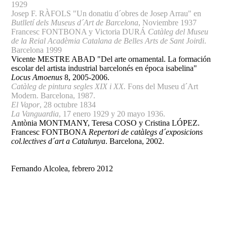
1929
Josep F. RÀFOLS "Un donatiu d´obres de Josep Arrau" en
Butlletí dels Museus d´Art de Barcelona
, Noviembre 1937
Francesc FONTBONA y Victoria DURÁ
Catàleg del Museu
de la Reial Acadèmia Catalana de Belles Arts de Sant Joirdi
.
Barcelona 1999
Vicente MESTRE ABAD "Del arte ornamental. La formación
escolar del artista industrial barcelonés en época isabelina"
Locus Amoenus
8, 2005-2006.
Catàleg de pintura segles XIX i XX.
Fons del Museu d´Art
Modern. Barcelona, 1987.
El Vapor
, 28 octubre 1834
La Vanguardia
, 17 enero 1929 y 20 mayo 1936.
Antònia MONTMANY, Teresa COSO y Cristina LÓPEZ.
Francesc FONTBONA
Repertori de catàlegs d´exposicions
col.lectives d´art a Catalunya
. Barcelona, 2002.
Fernando Alcolea, febrero 2012