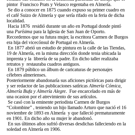
pintor Francisco Prats y Velasco regentaba en Almería.
Se dio a conocer en 1875 cuando expuso su primer cuadro en
el café Suizo de Almería y que sería rifado en la feria de dicha
localidad.
Hacia 1876 residió durante un año en Portugal donde pintó
una
Purísima
para la Iglesia de San Juan de Oporto.
Recordemos que su futura mujer, la escritora Carmen de Burgos
era hija del vicecónsul de Portugal en Almería.
En 1877 abrió un estudio de pintura en la calle de las Tiendas,
19 de Almería, en la misma dirección donde tenia ubicada la
imprenta y la librería de su padre. En dicho taller realizaba
retratos y restauraba cuadros antiguos.
En 1879 público un álbum de caricaturas de personajes
célebres almerienses.
Posteriormente abandonaría sus aficiones pictóricas para dirigir
y ser redactor de las publicaciones satíricas
Almería Cómica,
Almería Bufa y Almería Alegre
. Fue encarcelado en más de
una ocasion por el atrevimiento de sus artículos.
Se casó con la eminente periodista Carmen de Burgos
“Colombine” , teniendo un hijo llamado Arturo que nació el 16
noviembre de 1893 en Almería y que falleció prematuramente
en 1901. En dicho año su mujer le abandonó.
En sus últimos años sufrió diversas desdichas falleciendo en la
soledad en Almería en 1906.