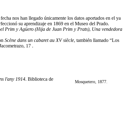
 fecha nos han llegado únicamente los datos aportados en el ya
erfeccionó su aprendizaje en 1869 en el Museo del Prado.
bel Prim y Agüero (Hija de Juan Prim y Prats)
,
Una vendedora
con
Scène dans un cabaret au XV siècle
, también llamado “Los
 Jacometrazo, 17 .
ins l'any 1914
. Biblioteca de
Mosquetero, 1877.