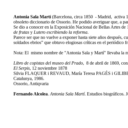
Antonia Sala Martí
(Barcelona, circa 1850 - Madrid, activa 18
obsoleto diccionario de Ossorio. He podido averiguar que, a pa
Se dio a conocer en la Exposición Nacional de Bellas Artes de
de frutas
y
Lutero escribiendo la reforma
.
Parece ser que no vuelve a exponer hasta siete años después, c
soldados ebrios” que obtuvo elogiosas críticas en el periódico 
Nota: El mismo nombre de "Antonia Sala y Martí" llevaba la mar
Libro de copistas del museo del Prado
, 8 de abril de 1869, co
El Serpis
, 12 noviembre 1878
Silvia FLAQUER i REVAUD, María Teresa PAGÉS i GILI
Catalunya, 1986.
Ossorio, Antiqvaria
Fernando Alcolea
.
Antonia Sala Martí
. Estudios biográficos. J