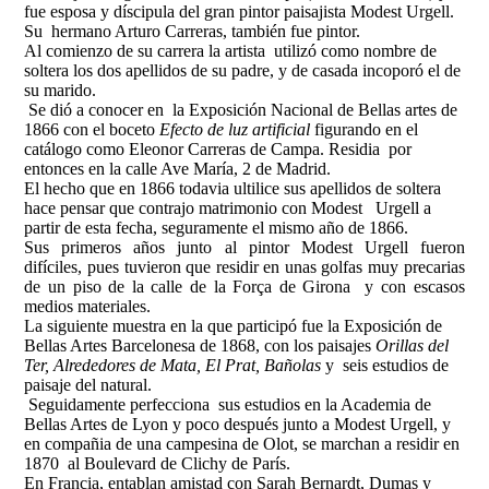
fue esposa y díscipula del gran pintor paisajista Modest Urgell.
Su hermano Arturo Carreras, también fue pintor.
Al comienzo de su carrera la artista utilizó como nombre de
soltera los dos apellidos de su padre, y de casada incoporó el de
su marido.
Se dió a conocer en la Exposición Nacional de Bellas artes de
1866 con el boceto
Efecto de luz
artificial
figurando en el
catálogo como Eleonor Carreras de Campa. Residia por
entonces en la calle Ave María, 2 de Madrid.
El hecho que en 1866 todavia ultilice sus apellidos de soltera
hace pensar que contrajo matrimonio con Modest Urgell a
partir de esta fecha, seguramente el mismo año de 1866.
Sus primeros años junto al pintor Modest Urgell fueron
difíciles, pues tuvieron que residir en unas golfas muy precarias
de un piso de la calle de la Força de Girona y con escasos
medios materiales.
La siguiente muestra en la que participó fue la Exposición de
Bellas Artes Barcelonesa de 1868, con los paisajes
Orillas del
Ter, Alrededores de Mata, El Prat, Bañolas
y seis estudios de
paisaje del natural.
Seguidamente perfecciona sus estudios en la Academia de
Bellas Artes de Lyon y poco después junto a Modest Urgell, y
en compañia de una campesina de Olot, se marchan a residir en
1870
al Boulevard de Clichy de París.
En Francia, entablan
amistad con Sarah Bernardt, Dumas y