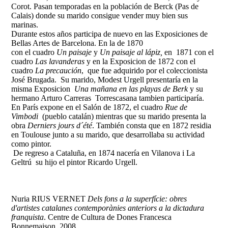
Corot. Pasan temporadas en la población de Berck (Pas de
Calais) donde su marido consigue vender muy bien sus
marinas.
Durante estos años participa de nuevo en las Exposiciones de
Bellas Artes de Barcelona. En la de 1870
con el cuadro
Un paisaje
y
Un paisaje al lápiz,
en 1871 con el
cuadro
Las lavanderas
y
en la Exposicion de 1872 con el
cuadro
La precaución
, que fue adquirido por el coleccionista
José Brugada. Su marido, Modest Urgell presentaría en la
misma Exposicion
Una mañana en las playas de Berk
y su
hermano Arturo Carreras Torrescasana tambien participaría.
En París expone en el Salón de 1872, el cuadro
Rue de
Vimbodi
(pueblo catalán) mientras que su marido presenta la
obra
Derniers jours d´été
. También consta que en 1872
residia
en Toulouse junto a su marido, que desarrollaba su actividad
como pintor.
De regreso a Cataluña, en 1874 nacería en Vilanova i La
Geltrú su hijo el pintor Ricardo Urgell.
Nuria RIUS VERNET
Dels fons a la superfície: obres
d'artistes catalanes contemporànies anteriors a la dictadura
franquista
. Centre de Cultura de Dones Francesca
Bonnemaison. 2008.