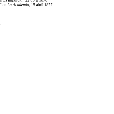
n El Imparcial, 22 abril 1876
s” en
La Academia
, 15 abril 1877
.