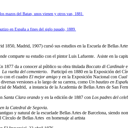
los mazos del Batan, unos vienen y otros van, 1881.
utizo en España a fines del siglo pasado, 1889.
d 1850, Madrid, 1907) cursó sus estudios en la Escuela de Bellas Art
de comparte su estudio con el pintor Luis Lafuente. Asiste en la capital 
 En 1877 da a conocer al público su obra titulada
Boccato di Cardinale
e
o
La vuelta del cementerio
. Participó en 1880 en la Exposición del Cír
vo con el cuadro
El mejor amigo
y en la Exposición Nacional con
Cual 
 diversas versiones a lo largo de su carrera, como
Un bautizo en España 
cial de Madrid, a instancia de la Academia de Bellas Artes de San Fer
on
Santa Clara orando
y en la edición de 1887 con
Los padres del cele
en la Catedral de Segovia
.
o antiguo y natural de la escuelade Bellas Artes de Barcelona, siendo n
 Círculo de Bellas Artes en homenaje al artista