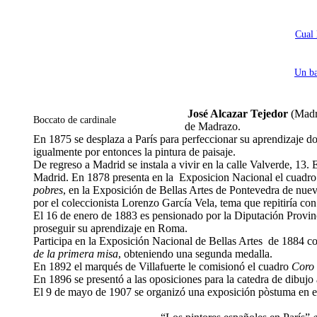
Cual 
Un ba
José Alcazar Tejedor
(Madri
Boccato de cardinale
de Madrazo.
En 1875 se desplaza a París para perfeccionar su aprendizaje don
igualmente por entonces la pintura de paisaje.
De regreso a Madrid se instala a vivir en la calle Valverde, 13.
Madrid. En 1878 presenta en la Exposicion Nacional el cuadr
pobres
, en la Exposición de Bellas Artes de Pontevedra de nue
por el coleccionista Lorenzo García Vela, tema que repitiría con
El 16 de enero de 1883 es pensionado por la Diputación Provin
proseguir su aprendizaje en Roma.
Participa en la Exposición Nacional de Bellas Artes de 1884 c
de la primera misa
, obteniendo una segunda medalla.
En 1892 el marqués de Villafuerte le comisionó el cuadro
Coro 
En 1896 se presentó a las oposiciones para la catedra de dibuj
El 9 de mayo de 1907 se organizó una exposición pòstuma en el