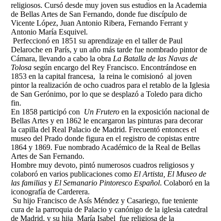
religiosos. Cursó desde muy joven sus estudios en la Academia
de Bellas Artes de San Fernando, donde fue discípulo de
Vicente López, Juan Antonio Ribera, Fernando Ferrant y
Antonio María Esquivel.
Perfeccionó en 1851 su aprendizaje en el taller de Paul
Delaroche en París, y un año más tarde fue nombrado pintor de
Cámara, llevando a cabo la obra
La Batalla de las Navas de
Tolosa
según encargo del Rey Francisco. Encontrándose en
1853 en la capital francesa, la reina le comisionó al joven
pintor la realización de ocho cuadros para el retablo de la Iglesia
de San Gerónimo, por lo que se desplazó a Toledo para dicho
fin.
En 1858 participó con
Un Frutero
en la exposición nacional de
Bellas Artes y en 1862 le encargaron las pinturas para decorar
la capilla del Real Palacio de Madrid. Frecuentó entonces el
museo del Prado donde figura en el registro de copistas entre
1864 y 1869. Fue nombrado Académico de la Real de Bellas
Artes de San Fernando.
Hombre muy devoto, pintó numerosos cuadros religiosos y
colaboró en varios publicaciones como
El Artista, El Museo de
las familias
y
El Semanario Pintoresco Español
. Colaboró en la
iconografía de Carderera.
Su hijo Francisco de Asís Méndez y Casariego, fue teniente
cura de la parroquia de Palacio y canónigo de la iglesia catedral
de Madrid, y su hija María Isabel fue religiosa de la