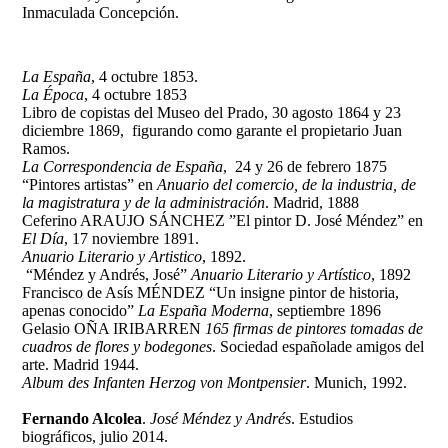
Inmaculada Concepción.
La España
, 4 octubre 1853.
La Época
, 4 octubre 1853
Libro de copistas del Museo del Prado, 30 agosto 1864 y 23
diciembre 1869, figurando como garante el propietario Juan
Ramos.
La Correspondencia de España
, 24 y 26 de febrero 1875
“Pintores artistas” en
Anuario del comercio, de la industria, de
la magistratura y de la administración
. Madrid, 1888
Ceferino ARAUJO SÁNCHEZ ”El pintor D. José Méndez” en
El Día
, 17 noviembre 1891.
Anuario Literario y Artistico
, 1892.
“Méndez y Andrés, José”
Anuario Literario y Artístico
, 1892
Francisco de Asís MÉNDEZ “Un insigne pintor de historia,
apenas conocido”
La España Moderna
, septiembre 1896
Gelasio OÑA IRIBARREN
165 firmas de pintores tomadas de
cuadros de flores y bodegones
. Sociedad españolade amigos del
arte. Madrid 1944.
Album des Infanten Herzog von Montpensier
. Munich, 1992.
Fernando Alcolea
.
José Méndez y Andrés
. Estudios
biográficos, julio 2014.