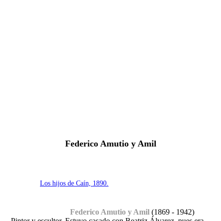
Fernando Alcolea
Federico Amutio y Amil
Los hijos de Caín, 1890.
Federico Amutio y Amil
(1869 - 1942)
Pintor y escultor. Estuvo casado con Beatriz Álvarez, pues era