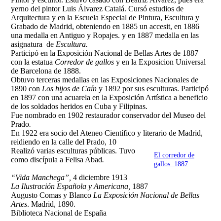
yerno del pintor Luis Álvarez Catalá.
Cursó estudios de
Arquitectura y en la Escuela Especial de Pintura, Escultura y
Grabado de Madrid, obteniendo en 1885 un accesit, en 1886
una medalla en Antiguo y Ropajes. y en 1887 medalla en las
asignatura de
Escultura.
Participó en la Exposición Nacional de Bellas Artes de 1887
con la estatua
Corredor de gallos
y en la Exposicion Universal
de Barcelona de 1888.
Obtuvo terceras medallas en las Exposiciones Nacionales de
1890 con
Los hijos de Caín
y 1892 por sus esculturas. Participó
en 1897 con una acuarela en la Exposición Artística a beneficio
de los soldados heridos en Cuba y Filipinas.
Fue nombrado en 1902 restaurador conservador del Museo del
Prado
.
En 1922 era socio del Ateneo Científico y literario de Madrid,
reidiendo en la calle del Prado, 10
Realizó varias esculturas públicas.
Tuvo
El corredor de
como discípula a Felisa Abad
.
gallos. 1887
“Vida Manchega”,
4 diciembre 1913
La Ilustración Española y Americana,
1887
Augusto Comas y Blanco
La Exposición Nacional de Bellas
Artes
. Madrid, 1890.
Biblioteca Nacional de España