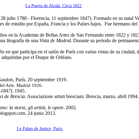
La Puerta de Alcalá. Circa 1822
 28 julio 1788 - Florencia, 11 septiembre 1847). Formado en su natal Ver
s de estudio por España, Francia y los Países bajos. Fue hermano del 
tudios en la Academia de Bellas Artes de San Fernando entre 1822 y 18
na litografía de una
Vista de Madrid
. Durante su periodo de permanenci
o en que participa en el salón de París con varias vistas de su ciudad,
 adquiridas por el Duque de Orléans.
aulois
, París, 20 septiembre 1919.
el Arte. Madrid 1926.
-1847)
. 1945.
ei de Brescia
. Associazione artisti bresciani. Brescia, marzo, abril 1994
no: la storia, gli artisti, le opere
. 2002.
blogspot.com. 24 junio 2013.
Le Palais de Justice, París.