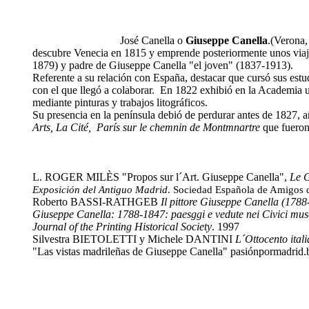
José Canella o
Giuseppe Canella
.(Verona,
descubre Venecia en 1815 y emprende posteriormente unos viaje
1879) y padre de Giuseppe Canella "el joven" (1837-1913).
Referente a su relación con España, destacar que cursó sus es
con el que llegó a colaborar. En 1822 exhibió en la Academia u
mediante pinturas y trabajos litográficos.
Su presencia en la península debió de perdurar antes de 1827, añ
Arts, La Cité, París sur le chemnin de Montmnartre
que fueron
L. ROGER MILÈS "Propos sur l´Art. Giuseppe Canella",
Le G
Exposición del Antiguo Madrid
. Sociedad Española de Amigos d
Roberto BASSI-RATHGEB
Il pittore Giuseppe Canella (1788
Giuseppe Canella: 1788-1847: paesggi e vedute nei Civici mus
Journal of the Printing Historical Society
. 1997
Silvestra BIETOLETTI y Michele DANTINI
L´Ottocento italia
"Las vistas madrileñas de Giuseppe Canella" pasiónpormadrid.