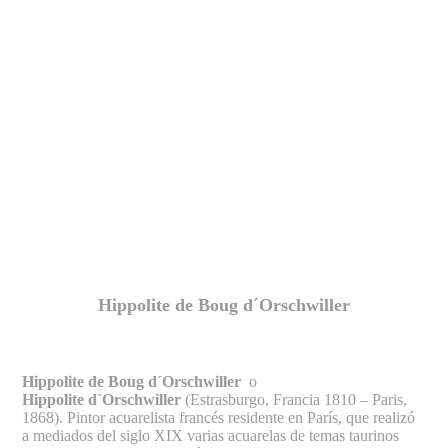
Fernando Alcolea
Hippolite de Boug d´Orschwiller
Hippolite de Boug d´Orschwiller
o
Hippolite d´Orschwiller
(Estrasburgo, Francia 1810 – Paris,
1868). Pintor acuarelista francés residente en París, que realizó
a mediados del siglo XIX varias acuarelas de temas taurinos