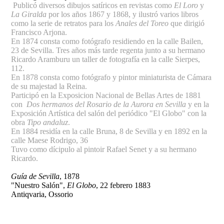
Publicó diversos dibujos satíricos en revistas como
El Loro
y
La Giralda
por los años 1867 y 1868, y ilustró varios libros
como la serie de retratos para los
Anales del Toreo
que dirigió
Francisco Arjona.
En 1874 consta como fotógrafo residiendo en la calle Bailen,
23 de Sevilla. Tres años más tarde regenta junto a su hermano
Ricardo Aramburu un taller de fotografía en la calle Sierpes,
112.
En 1878 consta como fotógrafo y pintor miniaturista de Cámara
de su majestad la Reina.
Participó en la Exposicion Nacional de Bellas Artes de 1881
con
Dos hermanos del Rosario de la Aurora en Sevilla
y en la
Exposición Artística del salón del periódico "El Globo" con la
obra
Tipo andaluz
.
En 1884 residía en la calle Bruna, 8 de Sevilla y en 1892 en la
calle Maese Rodrigo, 36
Tuvo como dícipulo al pintoir Rafael Senet y a su hermano
Ricardo.
Guía de Sevilla
, 1878
"Nuestro Salón",
El Globo
, 22 febrero 1883
Antiqvaria, Ossorio