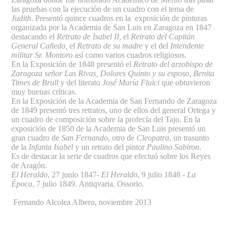
las pruebas con la ejecución de un cuadro con el tema de
Judith
. Presentó quince cuadros en la exposición de pinturas
organizada por la Academia de San Luis en Zaragoza en 1847
destacando el
Retrato de Isabel II,
el
Retrato del Capitán
General Cañedo,
el
Retrato de su madre
y el del
Intendente
militar Sr. Montoro
así como varios cuadros religiosos.
En la Exposición de 1848 presentó el
Retrato del arzobispo de
Zaragoza señor Las Rivas, Dolores Quinto y su esposo, Benita
Times de Brull
y del literato
José María Fluici
que obtuvieron
muy buenas críticas.
En la Exposición de la Academia de San Fernando de Zaragoza
de 1849 presentó tres retratos, uno de ellos del general Ortega y
un cuadro de composición sobre la profecía del Tajo. En la
exposición de 1850 de la Academia de San Luis presentó un
gran cuadro de
San Fernando
, otro de
Cleopatra
, un trasunto
de la
Infanta Isabel
y un retrato del pintor
Paulino Sabiron
.
Es de destacar la serie de cuadros que efectuó sobre los Reyes
de Aragón.
El Heraldo
, 27 junio 1847
- El Heraldo
, 9 julio 1848
- La
Época
, 7 julio 1849. Antiqvaria. Ossorio.
Fernando Alcolea Albero, noviembre 2013