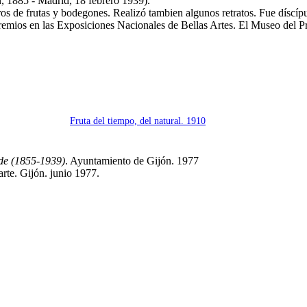
, 1885 - Madrid, 18 febrero 1939).
ros de frutas y bodegones. Realizó tambien algunos retratos. Fue díscí
remios en las Exposiciones Nacionales de Bellas Artes. El Museo del 
Fruta del tiempo, del natural. 1910
yde (1855-1939)
. Ayuntamiento de Gijón. 1977
 arte. Gijón. junio 1977.