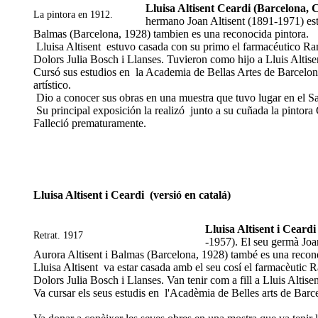
Lluisa Altisent Ceardi (Barcelona, 
La pintora en 1912.
hermano Joan Altisent (1891-1971) est
Balmas (Barcelona, 1928) tambien es una reconocida pintora.
Lluisa Altisent estuvo casada con su primo el farmacéutico Ram
Dolors Julia Bosch i Llanses. Tuvieron como hijo a Lluis Altisen
Cursó sus estudios en la Academia de Bellas Artes de Barcelon
artístico.
Dio a conocer sus obras en una muestra que tuvo lugar en el S
Su principal exposición la realizó junto a su cuñada la pinto
Falleció prematuramente.
Lluisa Altisent i Ceardi (versió en catalá)
Lluisa Altisent i Ceard
Retrat. 1917
-1957). El seu germà Joan
Aurora Altisent i Balmas (Barcelona, 1928) també es una recon
Lluisa Altisent va estar casada amb el seu cosí el farmacèutic R
Dolors Julia Bosch i Llanses. Van tenir com a fill a Lluis Altisent
Va cursar els seus estudis en l'Acadèmia de Belles arts de Barc