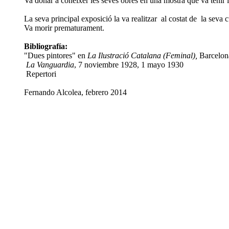
Va donar a conèixer les seves obres en una mostra que va tenir 
La seva principal exposició la va realitzar al costat de la sev
Va morir prematurament.
Bibliografía:
"Dues pintores" en
La Ilustració Catalana (Feminal),
Barcelon
La Vanguardia
, 7 noviembre 1928, 1 mayo 1930
Repertori
Fernando Alcolea, febrero 2014