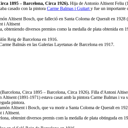
Circa 1895 – Barcelona, Circa 1926).
Hija de Antonio Altisent Feliu 
aba casado con la pintora
Carme Balmas i Guitart
y fue un importante 
ón Altisent Bosch, que falleció en Santa Coloma de Queralt en 1928 (er
t i Altisent
a, obteniendo diversos premios como la medalla de plata obtenida en 1
alón Reig de Barcelona en 1916.
ra Carme Balmás en las Galerias Layetanas de Barcelona en 1917.
i
(Barcelona, Circa 1895 – Barcelona, Circa 1926). Filla d'Antoni Altis
 Altisent (1891-1971) estava casat amb la pintora Carme Balmas i va se
eguda pintora.
amón Altisent i Bosch, que va morir a Santa Coloma de Queralt en 1928 (
 i Altisent.
elona, obtenint diversos premis com la medalla de plata obtinguda en 191