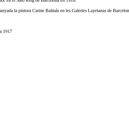
lloc en el Saló Reig de Barcelona en 1916.
a cunyada la pintora Carme Balmás en les Galeries Layetanas de Barcelo
a 1917