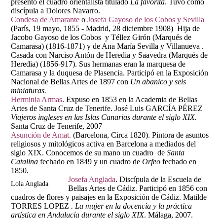
presentó el cuadro orientalista titulado
La favorita
. Tuvo como
discípula a Dolores Navarro.
Condesa de Amarante
o
Josefa Gayoso de los Cobos y Sevilla
(París, 19 mayo, 1855 - Madrid, 28 diciembre 1908) Hija de
Jacobo Gayoso de los Cobos y Téllez Girón (Marqués de
Camarasa) (1816-1871) y de Ana María Sevilla y Villanueva .
Casada con Narciso Antón de Heredia y Saavedra (Marqués de
Heredia) (1856-917). Sus hermanas eran la marquesa de
Camarasa y la duquesa de Plasencia. Participó en la Exposición
Nacional de Bellas Artes de 1897 con
Un abanico y seis
miniaturas.
Herminia Armas
. Expuso en 1853 en la Academia de Bellas
Artes de Santa Cruz de Tenerife. José Luis GARCÍA PÉREZ
Viajeros ingleses en las Islas Canarias durante el siglo XIX.
Santa Cruz de Tenerife, 2007
Asunción de Amat.
(Barcelona, Circa 1820). Pintora de asuntos
religiosos y mitológicos activa en Barcelona a mediados del
siglo XIX. Conocemos de su mano un cuadro de
Santa
Catalina
fechado en 1849 y un cuadro de
Orfeo
fechado en
1850.
Josefa Anglada
. Discípula de la Escuela de
Lola Anglada
Bellas Artes de Cádiz. Participó en 1856 con
cuadros de flores y paisajes en la Exposición de Cádiz. Matilde
TORRES LOPEZ
. La mujer en la docencia y la práctica
artística en Andalucía durante el siglo XIX
. Málaga, 2007.