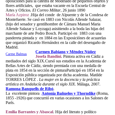
oposiciones para la cátedra de Modelado de pequeños objetos y
flores artificiales, que estaba vacante en la Escuela Central de
Artes y Oficios
. El Correo Militar
, 26 junio 1890
María Azpiroz
.Hija del conde de Alpuente y de la Condesa de
Montefuerte. Se casó en 1883 con Nicolás Allende Salazar,
(hijo del senador y gentilhombre de Cámara Manuel Maria
Allende Salazar y Loyzaga) asisitiendo a la boda las hijas del
marchante de arte Pedro Bosch. Participó en 1883 con una
pandereta pintada y en 1884 en las Exposiciónes de acuarelas
que organizó Ricardo Hernández en la calle del desengaño de
Madrid.
Carmen Babiano y Méndez Núñez
Carme Balmas
Josefa Bandini
. Pintora activa en Cádiz a
mediados del siglo XIX.Cursó sus estudios en la Academia de
Bellas Artes de Cádiz, siendo premiada con una medalla de
plata en 1854 en la sección de pinturaParticipó en 1854 en la
Exposición pública organizada por dicha academia. Matilde
TORRES LÓPEZ .
La mujer en la docencia y la práctica
artística en Andalucía durante el siglo XIX
. Málaga, 2007.
Ramona Banquells de Ribó
.
La excelente pintora
Antonia Bañuelos y Thorndike
(Roma,
1855 -1926) que concurrió en varias ocasiones a los Salones de
París.
Emilia Barrantes y Abascal
. Hija del literato y político