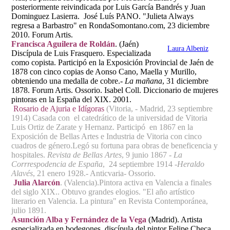
posteriormente reivindicada por Luis García Bandrés y Juan
Dominguez Lasierra. José Luís PANO. "Julieta Always
regresa a Barbastro" en RondaSomontano.com, 23 diciembre
2010. Forum Artis.
Francisca Aguilera de Roldán
. (Jaén)
Laura Albeniz
Discípula de Luis Frasquero. Especializada
como copista. Participó en la Exposición Provincial de Jaén de
1878 con cinco copias de Aonso Cano, Maella y Murillo,
obteniendo una medalla de cobre.
- La mañana
, 31 diciembre
1878. Forum Artis. Ossorio. Isabel Coll. Diccionario de mujeres
pintoras en la España del XIX. 2001.
Rosario de Ajuria e Idígoras
(Vitoria, - Madrid, 23 septiembre
1914)
Casada con el catedrático de la universidad de Vitoria
Luis Ortiz de Zarate y Hernanz. Participó en 1867 en la
Exposición de Bellas Artes e Industria de Vitoria con cinco
cuadros de género.Legó su fortuna para obras de beneficencia y
hospitales.
Revista de Bellas Artes
, 9 junio 1867 -
La
Corrrespodencia de España
, 24 septiembre 1914 -
Heraldo
Alavés
, 21 enero 1928.- Anticvaria- Ossorio.
Julia Alarcón
. (Valencia).Pintora activa en Valencia a finales
del siglo XIX.. Obtuvo grandes elogios. "El año artístico
literario en Valencia. La pintura" en Revista Contemporánea,
julio 1891.
Asunción Alba y Fernández de la Vega
(Madrid). Artista
especializada en bodegones, discípula del pintor Felipe Checa