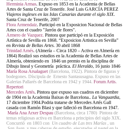
Herminia Armas
. Expuso en 1853 en la Academia de Bellas
Artes de Santa Cruz de Tenerife. José Luis GARCÍA PEREZ
Viajeros ingleses en las Islas Canarias durante el siglo XIX
.
Santa Cruz de Tenerife, 2007
Flora Armendaiz
. Participó en la Exposicion Nacional de Bellas
Artes con el cuadro "Jarrón de flores".
Armero de Vazquez.
Pintora que participó en la Exposición
Artística de Sevilla en 1868. “Exposicion Artistica en Sevilla”
en
Revista de Bellas Artes
. 30 abril 1868
Trinidad Arnés
. (Almería – Circa 1820 – Activa en Almería en
1864) Realizó sus estudios en la Academia de Bellas Artes de
Almería, obteniendo en 1846 un premio en la disciplina de
Dibujo lineal y Geometría práctica.
El Heraldo
, 16 junio 1846
María Rosa Arsalaguet
(Barcelona, 1922). Pintora de figuras y
bodegones. Díscipula de Ernesto Santasusagna. Expuso en las
Galerias Pallarés de Barcelona en 1942 y 1944.
Forum Artis.
Repertori
Mercedes Artés
.
Pintora que expuso sus cuadros en diciembre
de 1904 en la Academia Baixas de Barcelona.
. La Vanguardia
,
17 diciembre 1904.
Podria tratarse de Mercedes Artés Gall
casada con Ramón Blasi y que falleció en Barcelona en 1947.
María Ana Arxer Despau
(Barcelona, circa 1780) Pintora de
temas religiosas activa en Barcelona a principios del siglo XIX.
Concurrió en 1803 con
Un cuadro de Las tres Marías
, un
San Juan
, y tres cabezas de estudio ejecutadas al pastel en la