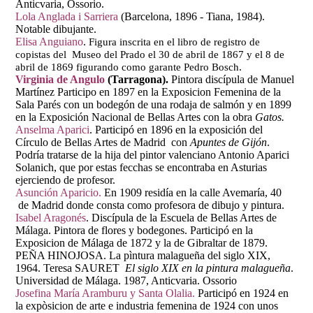
Anticvaria, Ossorio.
Lola Anglada i Sarriera
(Barcelona, 1896 - Tiana, 1984).
Notable dibujante.
Elisa Anguiano
.
Figura inscrita en el libro de registro de
copistas del Museo del Prado el 30 de abril de 1867 y el 8 de
.
abril de 1869 figurando como garante Pedro Bosch
Virginia de Angulo
(Tarragona).
Pintora discípula de Manuel
Martínez Participo en 1897 en la Exposicion Femenina de la
Sala Parés con un bodegón de una rodaja de salmón y en 1899
en la Exposición Nacional de Bellas Artes con la obra
Gatos.
Anselma Aparici
. Participó en 1896 en la exposición del
Círculo de Bellas Artes de Madrid con
Apuntes de Gijón
.
Podría tratarse de la hija del pintor valenciano Antonio Aparici
Solanich, que por estas fecchas se encontraba en Asturias
ejerciendo de profesor.
Asunción Aparicio.
En 1909 residía en la calle Avemaría, 40
de Madrid donde consta como profesora de dibujo y pintura.
Isabel Aragonés
. Discípula de la Escuela de Bellas Artes de
Málaga. Pintora de flores y bodegones. Participó en la
Exposicion de Málaga de 1872 y la de Gibraltar de 1879.
PEÑA HINOJOSA. La pìntura malagueña del siglo XIX,
1964. Teresa SAURET
El siglo XIX en la pintura malagueña
.
Universidad de Málaga. 1987, Anticvaria. Ossorio
Josefina María Aramburu y Santa Olalia.
Participó en 1924 en
la expòsicion de arte e industria femenina de 1924 con unos