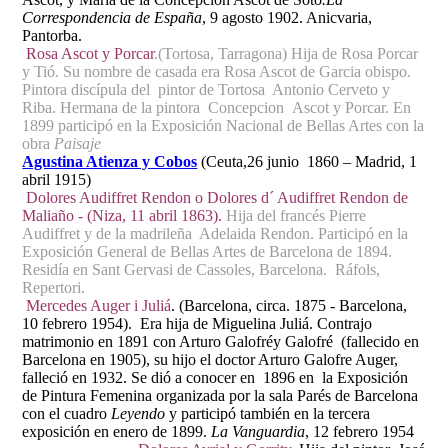
Correspondencia de España
, 9 agosto 1902. Anicvaria,
Pantorba.
Rosa Ascot y Porcar
.(Tortosa, Tarragona) Hija de Rosa Porcar
y Tió. Su nombre de casada era Rosa Ascot de Garcia obispo.
Pintora discípula del pintor de Tortosa Antonio Cerveto y
Riba. Hermana de la pintora Concepcion Ascot y Porcar. En
1899 participó en la Exposición Nacional de Bellas Artes con la
obra
Paisaje
Agustina Atienza y Cobos
(Ceuta,26 junio 1860 – Madrid, 1
abril 1915)
Dolores Audiffret Rendon o Dolores d´ Audiffret Rendon de
Maliaño - (Niza, 11 abril 1863).
Hija del francés Pierre
Audiffret y de la madrileña Adelaida Rendon. Participó en la
Exposición General de Bellas Artes de Barcelona de 1894.
Residía en Sant Gervasi de Cassoles, Barcelona. Ráfols,
Repertori.
Mercedes Auger i Juliá
. (Barcelona, circa. 1875 - Barcelona,
10 febrero 1954). Era hija de Miguelina Juliá. Contrajo
matrimonio en 1891 con Arturo Galofréy Galofré (fallecido en
Barcelona en 1905), su hijo el doctor Arturo Galofre Auger,
falleció en 1932. Se dió a conocer en 1896 en la Exposición
de Pintura Femenina organizada por la sala Parés de Barcelona
con el cuadro
Leyendo
y participó también en la tercera
exposición en enero de 1899.
La Vanguardia
, 12 febrero 1954