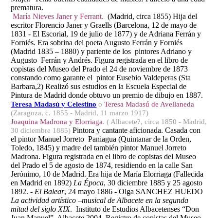
prematura.
María Nieves Janer y Ferrant.
(Madrid, circa 1855) Hija del
escritor Florencio Janer y Graells (Barcelona, 12 de mayo de
1831 - El Escorial, 19 de julio de 1877) y de Adriana Ferrán y
Forniés. Era sobrina del poeta Augusto Ferrán y Forniés
(Madrid 1835 – 1880) y pariente de los pintores Adriano y
Augusto Ferrán y Andrés. Figura registrada en el libro de
copistas del Museo del Prado el 24 de noviembre de 1873
constando como garante el pintor Eusebio Valdeperas (Sta
Barbara,2) Realizó sus estudios en la Escuela Especial de
Pintura de Madrid donde obtuvo un premio de dibujo en 1887.
Teresa Madasú y Celestino
o
Teresa Madasú de Avellaneda
(Zaragoza, c. 1855 - Madrid, 11 marzo 1917)
Joaquina Madrona y Elorriaga
. ( Albacete?, circa 1850 - Madrid,
Pintora y cantante aficionada. Casada con
30 diciembre 1885)
el pintor Manuel Jorreto Paniagua (Quintanar de la Orden,
Toledo, 1845) y madre del también pintor Manuel Jorreto
Madrona. Figura registrada en el libro de copistas del Museo
del Prado el 5 de agosto de 1874, residiendo en la calle San
Jerónimo, 10 de Madrid. Era hija de María Elorriaga (Fallecida
en Madrid en 1892)
La Época
, 30 diciembre 1885 y 25 agosto
1892.
- El Balear
, 24 mayo 1886 - Olga SANCHEZ HUEDO
La actividad artístico –musical de Albacete en la segunda
mitad del siglo XIX
. Instituto de Estudios Albacetenses “Don
Juan Manuel”. Albacete 2004. Registro de copistas del Museo