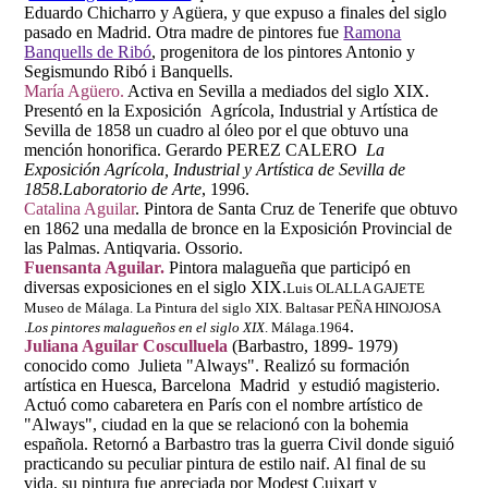
Eduardo Chicharro y Agüera, y que expuso a finales del siglo
pasado en Madrid. Otra madre de pintores fue
Ramona
Banquells de Ribó
,
progenitora de los pintores Antonio y
Segismundo Ribó i Banquells.
María Agüero.
Activa en Sevilla a mediados del siglo XIX.
Presentó en la Exposición Agrícola, Industrial y Artística de
Sevilla de 1858 un cuadro al óleo por el que obtuvo una
mención honorifica. Gerardo PEREZ CALERO
La
Exposición Agrícola, Industrial y Artística de Sevilla de
1858.
Laboratorio de Arte
, 1996.
Catalina Aguilar
. Pintora de Santa Cruz de Tenerife que obtuvo
en 1862 una medalla de bronce en la Exposición Provincial de
las Palmas. Antiqvaria. Ossorio.
Fuensanta Aguilar.
Pintora malagueña que participó en
diversas exposiciones en el siglo XIX.
Luis OLALLA GAJETE
Museo de Málaga. La Pintura del siglo XIX. Baltasar PEÑA HINOJOSA
.
.
Los pintores malagueños en el siglo XIX
. Málaga.1964
Juliana Aguilar Cosculluela
(Barbastro, 1899- 1979)
conocido como Julieta "Always". Realizó su formación
artística en Huesca, Barcelona Madrid y estudió magisterio.
Actuó como cabaretera en París con el nombre artístico de
"Always", ciudad en la que se relacionó con la bohemia
española. Retornó a Barbastro tras la guerra Civil donde siguió
practicando su peculiar pintura de estilo naif. Al final de su
vida, su pintura fue apreciada por Modest Cuixart y