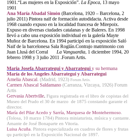
1901.“Las mujeres en la Exposición”.
La Época
, 13 mayo
1901
Ana María Abadal Simón
(Barcelona, 1920 – Barcelona, 2
julio 2011) Pintora naïf de formación autodidacta. Activa desde
1968 cuando expuso en la localidad francesa de Mirepoix.
Expuso en diversas ciudades catalanas y de Baleres. En 1998
llevó a cabo una exposición individual en la galería Mayte
Muñoz de Barcelona. En 1994 participó en la exposición Saló
Naif de la barcelonesa Sala Roglán.Contrajo matrimonio con
Juan Llusá del Corral
La Vanguardia
, 1 diciembre 1994, 20
febrero 1998 y 3 julio 2011 .Forum Artis.
Maria Josefa Abarrategui y Abarrategui
y su hermana
María de los Angeles Abarrategui y Abarrategui
Amelia Abascal
. (Madrid, 1923)
Forum Artis.
Carmen Abascal Saldamano
(Carranza, Vizcaya, 1926) Forum
Artis
Gervasia Abertville
.
Figura registrada en el libro de copistas del
Museo del Prado el 30 de marzo de 1875 constando garante el
director.
María del Pilar Acedo y Sarría, Marquesa de Montehermoso
.
(Tolosa, 10 marzo 1784) Pintora miniaturista, música y cantante.
Amante de José Bonaparte en Vitoria.
Luisa Acuña
. Pintora especializada en cuadros de flores y frutas
qu participó en la Exposición Nacional de 1897.