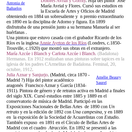
Dolores Avrial y Gorrity
. Hija del pintor José
Antonia de
María Avrial y Flores. Cursó sus estudios en
Bañuelos
la Escuela de Artes y Oficios de Madrid
obteniendo en 1884 un sobresaliente y n premio extraordinario
en 1890 en la disciplina de Adorno y figura. En 1899
disfrutraba de una pensión
junto a su hermana Manuela
al ser
huérfanas .
Una pintora que estuvo casada con el grabador Ricardo de los
Ríos es la inglesa
Annie Ayrton de los Ríos
(Londres, c.1850-
Trouville, c.1920) que mostró sus obras en el extranjero.
María Azcúe i Blanch y Carlota Azcúe i Blanch.
(Badalona)
Hermanas. En 1912 realizaban unas pinturas sobre tapices en la
iglesia de los padres CArmelitas de Badalona. Feminal, 20,
octubre, 1912
.
Julia Aznar y Sanjurjo
. (Madrid, circa 1870 -
Amélie Beaury
Madrid ?) Hija del pintor académico
Saurel
aragonés Francisco Aznar y García (1834-
1911). Pintora de género y de retratos activa en Madrid a finales
del siglo XIX. Cursó estudios entre 1885 y 1889 en el
conservatorio de música de Madrid. Participó en las
Exposiciones Nacionales de Bellas Artes de 1890 con
Un
retrato
y en la edición de 1892 con
Una campesina,
y en 1889
en la exposición de la Sociedad de Acuarelistas con
Estudio.
También expuso en 1891 en el Círculo de Bellas Artes de
Madrid con el cuadro
Atracción
. En 1892 se presentó a las