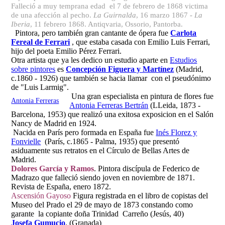
Falleció a muy temprana edad el 7 de febrero de 1868 victima
de una afección al pecho.
La Guirnalda
, 16 marzo 1867
- La
Iberia
, 11 febrero 1868. Antiqvaria, Ossorio, Pantorba.
Pintora, pero también gran cantante de ópera fue
Carlota
Fereal de Ferrari
, que estaba casada con Emilio Luis Ferrari,
hijo del poeta Emilio Pérez Ferrari.
Otra artista que ya les dedico un estudio aparte en
Estudios
sobre pintores
es
Concepción Figuera y Martínez
(Madrid,
c.1860 - 1926) que también se hacia llamar con el pseudónimo
de "Luis Larmig".
Una gran especialista en pintura de flores fue
Antonia Ferreras
Antonia Ferreras Bertrán
(LLeida, 1873 -
Barcelona, 1953) que realizó una exitosa exposicion en el Salón
Nancy de Madrid en 1924.
Nacida en París pero formada en España fue
Inés Florez y
Fonvielle
(París, c.1865 - Palma, 1935) que presentó
asiduamente sus retratos en el Círculo de Bellas Artes de
Madrid.
Dolores García y Ramos
. Pintora discípula de Federico de
Madrazo que falleció siendo joven en noviembre de 1871.
Revista de España, enero 1872.
Ascensión Gayoso
Figura registrada en el libro de copistas del
Museo del Prado el 29 de mayo de 1873 constando como
garante la copiante doña Trinidad Carreño (Jesús, 40)
Josefa Gumucio
. (Granada)