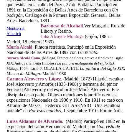
que residía en la calle del Pozo, 27 de Badajoz. Participó en
1891 en la Exposición de Bellas Artes de Barcelona con
Un
bodegón
. Catálogo de la Primera Exposición General. Bellas
Artes. Barcelona, 1891.
Baronesa de Alcahali
.Ver Margarita Ruiz de
Montserrat
Lihory y Resino.
Alberich
Julia Alcayde Montoya
(Gijón, 1885 -
Madrid, 18 febrero 1939).
María Alcalá
. Pintora retratista. Participó en la Exposición
Nacional de Bellas Artes de 1897 con
Un retrato
.
Aurora Alcalá Cano
. (Málaga) Pintora de flores. activa a finales del siglo
XIX. Antiqvaria. Peña Hinojosa
La pintura malagueña del siglo XIX
.
Luis F. OLALLA GAJETE
La pintura del siglo XIX.
Málaga 1964.
Museo de Málaga
. Madrid 1980
Carmen Alcoverro y López
. (Madrid, 1872) Hija del escultor
José Alcoverro y Amorós (1835-1908) y hermana del pintor
Federico Alcoverro y del escultor José María Alcoverro. Fue
discípula de su padre. Obtuvo menciones honoríficas en las
exposiciones Nacionales de 1906 y 1910. En 1911 se casó con
Alfonso de Mazas. Federico GIL ASENSIO "Una escultora
notable" en
Por esos mundo
s, 1 septiembre 1910. Forum Artis.
Luisa Aldamar de Alvarado
. (Madrid) Particpó en 1882 en la
exposición del salón Hernández de Madrid con
Una vista de
Pasajes
pitnada en un de abanico.
La Correspondencia de