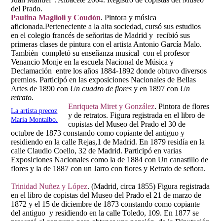
del Prado.
Paulina Maglioli y Coudón
. Pintora y música
aficionada.Perteneciente a la alta sociedad, cursó sus estudios
en el colegio francés de señoritas de Madrid y recibió sus
primeras clases de pintura con el artista Antonio García Malo.
También completó su enseñanza musical con el profesor
Venancio Monje en la escuela Nacional de Música y
Declamación entre los años 1884-1892 donde obtuvo diversos
premios. Participó en las exposiciones Nacionales de Bellas
Artes de 1890 con
Un cuadro de flores
y en 1897 con
Un
retrato
.
Enriqueta Miret y González
. Pintora de flores
La artista precoz
y de retratos. Figura registrada en el libro de
María Montalbo.
copistas del Museo del Prado el 30 de
octubre de 1873 constando como copiante del antiguo y
residiendo en la calle Rejas,1 de Madrid. En 1879 residía en la
calle Claudio Coello, 32 de Madrid. Participó en varias
Exposiciones Nacionales como la de 1884 con Un canastillo de
flores y la de 1887 con un Jarro con flores y Retrato de señora.
Trinidad Nuñez y López
. (Madrid, circa 1855) Figura registrada
en el libro de copistas del Museo del Prado el 21 de marzo de
1872 y el 15 de diciembre de 1873 constando como copiante
del antiguo y residiendo en la calle Toledo, 109. En 1877 se