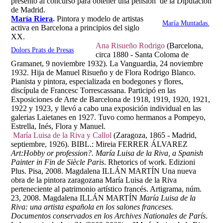
presentó al concurso para obtener una pensión de la Diputación
de Madrid.
María Riera
.
Pintora y modelo de artistas
María Muntadas.
activa en Barcelona a principios del siglo
XX.
Ana Risueño Rodrigo
(Barcelona,
Dolors Prats de Presas
circa 1880 - Santa Coloma de
Gramanet, 9 noviembre 1932). La Vanguardia, 24 noviembre
1932. Hija de Manuel Risueño y de Flora Rodrigo Blanco.
Pianista y pintora, especializada en bodegones y flores,
discípula de Francesc Torrescassana. Participó en las
Exposiciones de Arte de Barcelona de 1918, 1919, 1920, 1921,
1922 y 1923, y llevó a cabo una exposición individual en las
galerias Laietanes en 1927. Tuvo como hermanos a Pompeyo,
Estrella, Inés, Flora y Manuel.
María Luisa de la Riva y Callol
(Zaragoza, 1865 - Madrid,
septiembre, 1926). BIBL.: Mireia FERRER ÁLVAREZ
Art:Hobby or profession?. María Luisa de la Riva, a Spanish
Painter in Fin de Siècle Paris
. Rhetorics of work. Edizioni
Plus. Pisa, 2008. Magdalena ILLÁN MARTÍN Una nueva
obra de la pintora zaragozana María Luisa de la Riva
perteneciente al patrimonio artístico francés. Artigrama, núm.
23, 2008. Magdalena ILLÁN MARTÍN
María Luisa de la
Riva: una artista española en los salones franceses.
Documentos conservados en los Archives Nationales de París
.