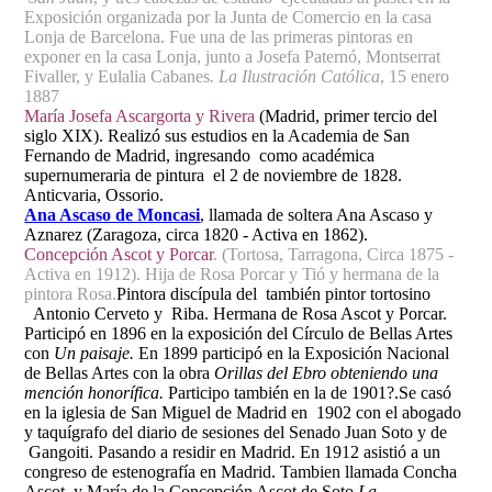
Exposición organizada por la Junta de Comercio en la casa
Lonja de Barcelona. Fue una de las primeras pintoras en
exponer en la casa Lonja, junto a Josefa Paternó, Montserrat
Fivaller, y Eulalia Cabanes
. La Ilustración Católica
, 15 enero
1887
María Josefa Ascargorta y Rivera
(Madrid, primer tercio del
siglo XIX). Realizó sus estudios en la Academia de San
Fernando de Madrid, ingresando como académica
supernumeraria de pintura el 2 de noviembre de 1828.
Anticvaria, Ossorio.
Ana Ascaso de Moncasi
, llamada de soltera Ana Ascaso y
Aznarez (Zaragoza, circa 1820 - Activa en 1862).
Concepción Ascot y Porcar
. (Tortosa, Tarragona, Circa 1875 -
Activa en 1912). Hija de Rosa Porcar y Tió y hermana de la
pintora Rosa.
Pintora discípula del también pintor tortosino
Antonio Cerveto y Riba. Hermana de Rosa Ascot y Porcar.
Participó en 1896 en la exposición del Círculo de Bellas Artes
con
Un paisaje.
En 1899 participó en la Exposición Nacional
de Bellas Artes con la obra
Orillas del Ebro obteniendo una
mención honorífica.
Participo también en la de 1901?.Se casó
en la iglesia de San Miguel de Madrid en 1902 con el abogado
y taquígrafo del diario de sesiones del Senado Juan Soto y de
Gangoiti. Pasando a residir en Madrid. En 1912 asistió a un
congreso de estenografía en Madrid.
Tambien llamada Concha
Ascot, y María de la Concepción Ascot de Soto
.La