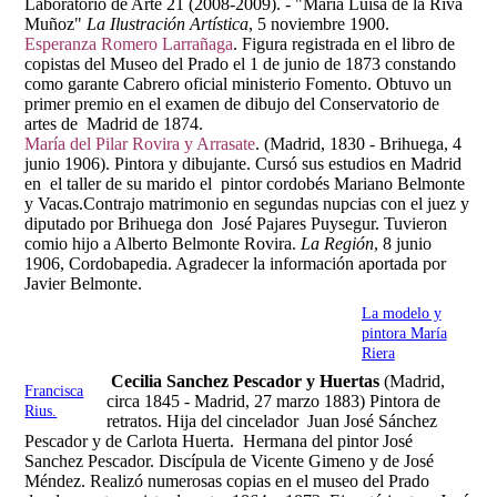
Laboratorio de Arte 21 (2008-2009). - "María Luisa de la Riva
Muñoz"
La Ilustración Artística
, 5 noviembre 1900.
Esperanza Romero Larrañaga
. Figura registrada en el libro de
copistas del Museo del Prado el 1 de junio de 1873 constando
como garante Cabrero oficial ministerio Fomento. Obtuvo un
primer premio en el examen de dibujo del Conservatorio de
artes de Madrid de 1874.
María del Pilar Rovira y Arrasate
. (Madrid, 1830 - Brihuega, 4
junio 1906). Pintora y dibujante. Cursó sus estudios en Madrid
en el taller de su marido el pintor cordobés Mariano Belmonte
y Vacas.Contrajo matrimonio en segundas nupcias con el juez y
diputado por Brihuega don José Pajares Puysegur. Tuvieron
comio hijo a Alberto Belmonte Rovira.
La Región
, 8 junio
1906, Cordobapedia. Agradecer la información aportada por
Javier Belmonte.
La modelo y
pintora María
Riera
Cecilia Sanchez Pescador y Huertas
(Madrid,
Francisca
circa 1845 - Madrid, 27 marzo 1883) Pintora de
Rius.
retratos. Hija del cincelador Juan José Sánchez
Pescador y de Carlota Huerta. Hermana del pintor José
Sanchez Pescador. Discípula de Vicente Gimeno y de José
Méndez. Realizó numerosas copias en el museo del Prado