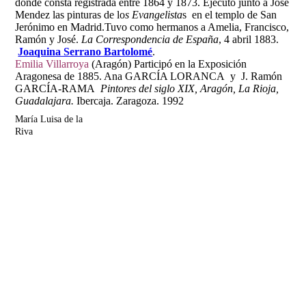
donde consta registrada entre 1864 y 1873. Ejecutó junto a José
Mendez las pinturas de lo
s Evangelista
s en el templo de San
Jerónimo en Madrid.Tuvo como hermanos a Amelia, Francisco,
Ramón y José.
La Correspondencia de España
, 4 abril 1883.
Joaquina Serrano Bartolomé
.
Emilia Villarroya
(Aragón) Participó en la Exposición
Aragonesa de 1885. Ana GARCÍA LORANCA y J. Ramón
GARCÍA-RAMA
Pintores del siglo XIX, Aragón, La Rioja,
Guadalajara.
Ibercaja. Zaragoza. 1992
María Luisa de la
Riva