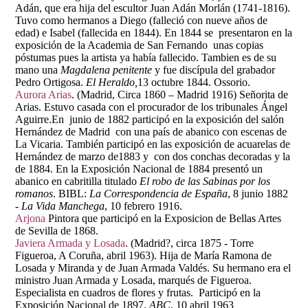
Adán, que era hija del escultor Juan Adán Morlán (1741-1816).
Tuvo como hermanos a Diego (falleció con nueve años de
edad) e Isabel (fallecida en 1844). En 1844 se presentaron en la
exposición de la Academia de San Fernando unas copias
póstumas pues la artista ya había fallecido. Tambien es de su
mano una
Magdalena penitente
y fue discípula del grabador
Pedro Ortigosa.
El Heraldo,
13 octubre 1844. Ossorio.
Aurora Arias
. (Madrid, Circa 1860 – Madrid 1916) Señorita de
Arias. Estuvo casada con el procurador de los tribunales Ángel
Aguirre.En junio de 1882 participó en la exposición del salón
Hernández de Madrid con una país de abanico con escenas de
La Vicaria. También participó en las exposición de acuarelas de
Hernández de marzo de1883 y con dos conchas decoradas y la
de 1884. En la Exposición Nacional de 1884 presentó un
abanico en cabritilla titulado
El robo de las Sabinas por los
romanos
. BIBL:
La Correspondencia de España
, 8 junio 1882
- La Vida Manchega
, 10 febrero 1916.
Arjona
Pintora que participó en la Exposicion de Bellas Artes
de Sevilla de 1868.
Javiera Armada y Losada
. (Madrid?, circa 1875 - Torre
Figueroa, A Coruña, abril 1963). Hija de María Ramona de
Losada y Miranda y de Juan Armada Valdés. Su hermano era el
ministro Juan Armada y Losada, marqués de Figueroa.
Especialista en cuadros de flores y frutas. Participó en la
Exposición Nacional de 1897.
ABC
, 10 abril 1963