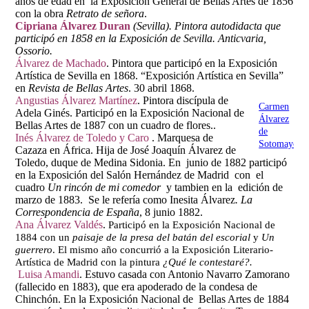
años de edad en la Exposición General de Bellas Artes de 1856
con la obra
Retrato de señora
.
Cipriana Álvarez Duran
(Sevilla). Pintora autodidacta que
participó en 1858 en la Exposición de Sevilla. Anticvaria,
Ossorio.
Álvarez de Machado
. Pintora que participó en la Exposición
Artística de Sevilla en 1868. “Exposición Artística en Sevilla”
en
Revista de Bellas Artes
. 30 abril 1868.
Angustias Álvarez Martínez
.
Pintora discípula de
Carmen
Adela Ginés. Participó en la Exposición Nacional de
Álvarez
Bellas Artes de 1887 con un cuadro de flores..
de
Inés Álvarez de Toledo y Caro
. Marquesa de
Sotomayor
Cazaza en África.
Hija de José Joaquín Álvarez de
Toledo, duque de Medina Sidonia. En junio de 1882 participó
en la Exposición del Salón Hernández de Madrid con el
cuadro
Un rincón de mi comedor
y tambien en la edición de
marzo de 1883.
Se le refería como Inesita Álvarez
. La
Correspondencia de España
, 8 junio 1882.
Ana Álvarez Valdés
.
Participó en la Exposición Nacional de
1884 con un
paisaje de la presa del batán del escorial
y
Un
guerrero
. El mismo año concurrió a la Exposición Literario-
Artística de Madrid con la pintura
¿Qué le contestaré?.
Luisa Amandi
.
Estuvo casada con Antonio Navarro Zamorano
(fallecido en 1883), que era apoderado de la condesa de
Chinchón. En la Exposición Nacional de Bellas Artes de 1884