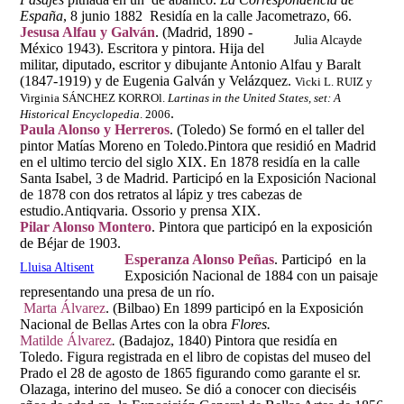
España
, 8 junio 1882 Residía en la calle Jacometrazo, 66.
Jesusa Alfau y Galván
. (Madrid, 1890 -
Julia Alcayde
México 1943). Escritora y pintora. Hija del
militar, diputado, escritor y dibujante Antonio Alfau y Baralt
(1847-1919) y de Eugenia Galván y Velázquez.
Vicki L. RUIZ y
Virginia SÁNCHEZ KORROl.
Lartinas in the United States, set: A
.
Historical Encyclopedia
. 2006
Paula Alonso y Herreros
. (Toledo)
Se formó en el taller del
pintor Matías Moreno en Toledo.Pintora que residió en Madrid
en el ultimo tercio del siglo XIX. En 1878 residía en la calle
Santa Isabel, 3 de Madrid. Participó en la Exposición Nacional
de 1878 con dos retratos al lápiz y tres cabezas de
estudio.Antiqvaria. Ossorio y prensa XIX.
Pilar Alonso Montero
. Pintora que participó en la exposición
de Béjar de 1903.
Esperanza Alonso Peñas
. Participó en la
Lluisa Altisent
Exposición Nacional de 1884 con un paisaje
representando una presa de un río.
Marta Álvarez
. (Bilbao) En 1899 participó en la Exposición
Nacional de Bellas Artes con la obra
Flores.
Matilde Álvarez
.
(Badajoz, 1840) Pintora que residía en
Toledo. Figura registrada en el libro de copistas del museo del
Prado el 28 de agosto de 1865 figurando como garante el sr.
Olazaga, interino del museo. Se dió a conocer con dieciséis