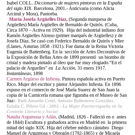
Isabel COLL.
Diccionario de mujeres pintoras en la España
del siglo XIX.
Barcelona, 2001.- Anticvaria (como Alicia
Arcimil y Mora), Pantorba.
María Josefa Argüelles Díaz
, (Segunda marquesa de
Argüelles) María Argüelles de Bernaldo de Quirós. (Cuba,
Circa 1870 – Activa en 1929). Hija del industrial indiano don
Ramón Argüelles Alonso (primer marqués de Argüelles) y de
Josefa Díaz. Se casó con Federico Bernaldo de Quirós y Mier
(Llanes, Asturias 1858 -1921). Fue dama de la Reina Victoria
Eugenia de Battenberg
. En la sección de Artes Decorativas de
la Exposición de Bellas Artes de 1899 presentó un biombo de
cristal y madera pintado al óleo que fue muy elogiado.“En el
palacio de Arguelles” en
La Acción
, 31 enero 1917
.
Instantáneas
, 1898
Carmen Argüeso de Infiesta
. Pintora española activa en Puerto
Rico. Mujer del escritor y pintor Alejandro Infiesta. En 1896
expuso en el comercio de José María Suarez de San Juan la
copia de la Carnicería romana que figuraba en el Museo de San
Jua
n.
Ruth Amarilis Cottó, Antonio Ballesteros González,
Eulalia C. Piñero Gil - 2002 -
La Mujer Puertorriqueña en Su
Contexto Literario y Social
Natalia Argumosa y Adán
.
(Madrid, 1826 - Falleció en o antes
de 1844) Escultora y grabadora activa en Madrid en la primera
mitad del siglo XIX. Hija del célebre médico cántabro Diego
Manuel de Argumosa y Obregón (1792-1865) y de Micaela