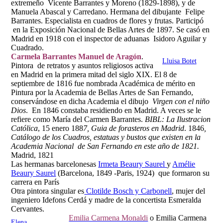
extremeño Vicente Barrantes y Moreno (1829-1898), y de
Manuela Abascal y Carredano. Hermana del dibujante Felipe
Barrantes. Especialista en cuadros de flores y frutas. Participó
en la Exposición Nacional de Bellas Artes de 1897. Se casó en
Madrid en 1918 con el inspector de aduanas Isidoro Aguilar y
Cuadrado.
Carmela Barrantes Manuel de Aragón
.
Lluisa Botet
Pintora de retratos y asuntos religiosos activa
en Madrid en la primera mitad del siglo XIX. El 8 de
septiembre de 1816 fue nombrada Académica de mérito en
Pintura por la Academia de Bellas Artes de San Fernando,
conservándose en dicha Academia el dibujo
Virgen con el niño
Dios
. En 1846 constaba residiendo en Madrid. A veces se le
refiere como María del Carmen Barrantes.
BIBL: La Ilustracion
Católica
, 15 enero 188
7, Guia de forasteros en Madrid
. 1846
,
Catálogo de los Cuadros, estatuas y bustos que existen en la
Academia Nacional de San Fernando en este año de 1821.
Madrid, 1821
Las hermanas barcelonesas
Irmeta Beaury Saurel
y
Amélie
Beaury Saurel
(Barcelona, 1849 -Paris, 1924) que formaron su
carrera en París
Otra pintora singular es
Clotilde Bosch y Carbonell
, mujer del
ingeniero Idefons Cerdá y madre de la concertista Esmeralda
Cervantes.
Emilia Carmena Monaldi
o Emilia Carmena
Elena