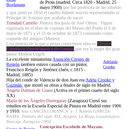
de Prota (madrid, Circa 1820 - Madrid, 25
Brockmann
mayo 1900)
que fue profesora de las infantas
y que pintó en 1850 el cuadro
Infante muerto
representando al
Príncipe de Asturias que acababa de nacer.
Trinidad Carreño
.Pintora discípula de José Othon. Figura
registrada en el libro de copistas del Museo del Prado el 6 de
mayo de 1871 y el 31 de octubre de 1873 constando como
copiante del antiguo (Museo)
Una pintora de la que a penas conocemos obra es
Eleonor
Carreras y Torrescasana y de Campa,
que era la mujer del gran
pintor Modest Urgell.
La excelente miniaturista
Asunción Crespo de
Adelaida
Reigón
tambien estuvo casada con un pintor,
Crooke
Francisco Reigón y Jiménez (Jaén, c.1815 -
Madrid, 1885)
Hija del conde de Valencia de don Juan era
Adela Crooke y
Guzmán
que mostó su obras a finales de siglo en Madrid.
Angela Dalmau de Graus
(Activa en el primer cuarto del siglo
XX)
María de los Ángeles Dorregaray
(Zaragoza) Cursó sus
estudios en la Escuela Especial de Pinura en Madrid entre 1906
y 1910.
Ana GARCÍA LORANCA y J. Ramón GARCÍA-
RAMA
Pintores del siglo XIX, Aragón, La Rioja, Guadalajara
.
Ibercaja. Zaragoza. 1992
Concepción Escobedo de Mayans.