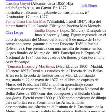
Carolina Guyot
(Alicante, circa 1855) Hija
Inés Florez
del fotógrafo Augusto Guyot. En 1877
mostraba en alicante un gabinete con sus pinturas.
El
Graduador
, 17 junio 1877.
Fanny Clara Lambla Mas
(Valladolid, 1 abril 1847). Hija del
pintor francés Julio Lambla Filiat y de Josefina Mas Montels.
Emilia López y López
(Murcia). Discípula de
Clara Lengo
Juan Albacete y Long. Figura registrada en el
libro de copistas del Museo del Prado el 8 de marzo de 1876
constando como garante el pintor Dioscoro Teófilo Puebla
(Olivar, 23). Fue premiada con una medalla de bronce en los
juegos florales de Murcia de 1883. Participó en la Exposició
Nacional de 1884 con los cuadros
Un florero
y
Cocina en una
casa de campo.
Tomasa Lozano y Martínez
. (Madrid, circa 1860 - Madrid,
20 enero 1893) Cursó sus estudios de la Historia de las Bellas
Artes en la Escuela de Institutrices de Madrid. constando
registrada el 22 de mayo de 1877 en el libro de copistas del
Museo del Prado. En 1882 amplió su aprendizaje como
profesora de comercio. Participó en la Exposición Nacional de
Bellas Artes de 1887 con dos bodegones y el titulado
Cesta
con flores
. Ejerció entre 1890 y 1892 como profesora de dibujo
para señoritas en el Fomento de las Artes, también
desempeñaba una cátedra en el Instituto de la Enseñanza de la
Mujer. Tenía buenas cualidades de música. Falleció a una edad