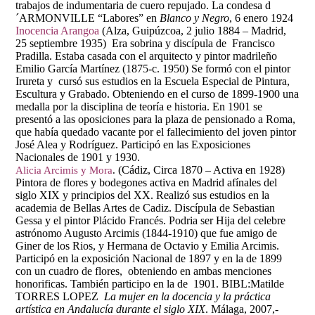
trabajos de indumentaria de cuero repujado. La condesa d
´ARMONVILLE “Labores” en
Blanco y Negro
, 6 enero 1924
Inocencia Arangoa
(Alza, Guipúzcoa, 2 julio 1884 – Madrid,
25 septiembre 1935) Era sobrina y discípula de Francisco
Pradilla. Estaba casada con el arquitecto y pintor madrileño
Emilio García Martínez (1875-c. 1950) Se formó con el pintor
Irureta y cursó sus estudios en la Escuela Especial de Pintura,
Escultura y Grabado. Obteniendo en el curso de 1899-1900 una
medalla por la disciplina de teoría e historia. En 1901 se
presentó a las oposiciones para la plaza de pensionado a Roma,
que había quedado vacante por el fallecimiento del joven pintor
José Alea y Rodríguez. Participó en las Exposiciones
Nacionales de 1901 y 1930.
(Cádiz, Circa 1870 – Activa en 1928)
Alicia Arcimis y Mora
.
Pintora de flores y bodegones activa en Madrid afínales del
siglo XIX y principios del XX. Realizó sus estudios en la
academia de Bellas Artes de Cadiz. Discípula de Sebastian
Gessa y el pintor Plácido Francés. Podria ser Hija del celebre
astrónomo Augusto Arcimis (1844-1910) que fue amigo de
Giner de los Rios, y Hermana de Octavio y Emilia Arcimis.
Participó en la exposición Nacional de 1897 y en la de 1899
con un cuadro de flores, obteniendo en ambas menciones
honorificas. También participo en la de 1901. BIBL:Matilde
TORRES LOPEZ
La mujer en la docencia y la práctica
artística en Andalucía durante el siglo XIX
. Málaga, 2007,-