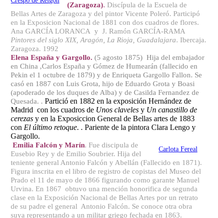
Crespo de Reigón
(Zaragoza)
.
Discípula de la Escuela de
Bellas Artes de Zaragoza y del pintor Vicente Poleró. Participó
en la Exposicion Nacional de 1881 con dos cuadros de flores.
Ana GARCÍA LORANCA y J. Ramón GARCÍA-RAMA
Pintores del siglo XIX, Aragón, La Rioja, Guadalajara
. Ibercaja.
Zaragoza. 1992
Elena España y Gargollo.
(5 agosto 1875)
Hija del embajador
en China ,Carlos España y Gómez de Humearán (fallecido en
Pekin el 1 octubre de 1879) y de Enriqueta Gargollo Fallon. Se
casó en 1887 con Luis Grota, hijo de Eduardo Grota y Boasi
(apoderado de los duques de Alba) y de Casilda Fernandez de
Partició en 1882 en la exposición Hernández de
Quesada. .
Madrid con los cuadros de
Unos claveles
y
Un canastillo de
cerezas
y en la Exposiccion General de Bellas artes de 1883
con
El último retoque
. . Pariente de la pintora Clara Lengo y
Gargollo.
Emilia Falcón y Marín
. Fue discipula de
Carlota Fereal
Eusebio Rey y de Emilio Soubrier. Hija del
teniente general Antonio Falcón y Abellán (Fallecido en 1871).
Figura inscrita en el libro de registro de copistas del Museo del
Prado el 11 de mayo de 1866 figurando como garante Manuel
Urvina. En 1867 obtuvo una mención honorifica de segunda
clase en la Exposición Nacional de Bellas Artes por un retrato
de su padre el general Antonio Falcón. Se conoce otra obra
suya representando a un militar griego fechada en 1863.