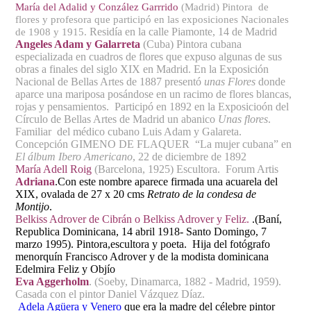
María del Adalid y Conzález Garrrido
(Madrid) Pintora de
flores y profesora que participó en las exposiciones Nacionales
Residía en la calle Piamonte, 14 de Madrid
de 1908 y 1915.
Angeles Adam y Galarreta
(Cuba) Pintora cubana
especializada en cuadros de flores que expuso algunas de sus
obras a finales del siglo XIX en Madrid. En la Exposición
Nacional de Bellas Artes de 1887 presentó
unas Flores
donde
aparce una mariposa posándose en un racimo de flores blancas,
rojas y pensamientos. Participó en 1892 en la Exposicioón del
Círculo de Bellas Artes de Madrid un abanico
Unas flores
.
Familiar del médico cubano Luis Adam y Galareta.
Concepción GIMENO DE FLAQUER “La mujer cubana” en
El álbum Ibero Americano
, 22 de diciembre de 1892
María Adell Roig
(Barcelona, 1925) Escultora. Forum Artis
Adriana
.Con este nombre aparece firmada una acuarela del
XIX, ovalada de 27 x 20 cms
Retrato de la condesa de
Montijo
.
Belkiss Adrover de Cibrán o Belkiss Adrover y Feliz.
.(Baní,
Republica Dominicana, 14 abril 1918- Santo Domingo, 7
marzo 1995). Pintora,escultora y poeta. Hija del fotógrafo
menorquín Francisco Adrover y de la modista dominicana
Edelmira Feliz y Objío
Eva Aggerholm
. (Soeby, Dinamarca, 1882 - Madrid, 1959).
Casada con el pintor Daniel Vázquez Díaz.
Adela Agüera y Venero
que era la madre del célebre pintor