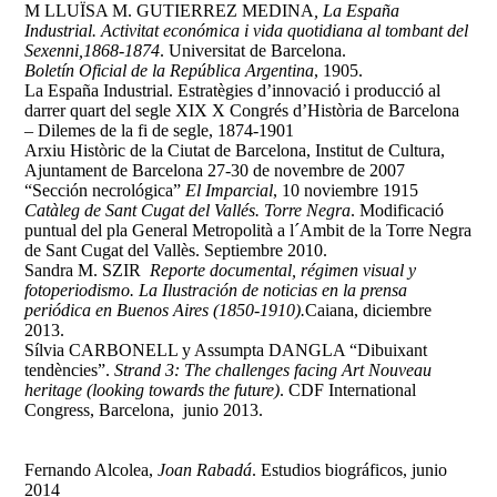
M LLUÏSA M. GUTIERREZ MEDINA
, La España
Industrial. Activitat económica i vida quotidiana al tombant del
Sexenni,1868-1874
. Universitat de Barcelona.
Boletín Oficial de la República Argentina
, 1905.
La España Industrial. Estratègies d’innovació i producció al
darrer quart del segle XIX X Congrés d’Història de Barcelona
– Dilemes de la fi de segle, 1874-1901
Arxiu Històric de la Ciutat de Barcelona, Institut de Cultura,
Ajuntament de Barcelona 27-30 de novembre de 2007
“Sección necrológica”
El Imparcial
, 10 noviembre 1915
Catàleg de Sant Cugat del Vallés. Torre Negra
. Modificació
puntual del pla General Metropolità a l´Ambit de la Torre Negra
de Sant Cugat del Vallès. Septiembre 2010.
Sandra M. SZIR
Reporte documental, régimen visual y
fotoperiodismo. La Ilustración de noticias en la prensa
periódica en Buenos Aires (1850-1910).
Caiana, diciembre
2013.
Sílvia CARBONELL y Assumpta DANGLA “Dibuixant
tendències”.
Strand 3: The challenges facing Art Nouveau
heritage (looking towards the future)
. CDF International
Congress, Barcelona, junio 2013.
Fernando Alcolea,
Joan Rabadá
.
Estudios biográficos,
junio
2014