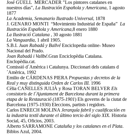
José GÜELL MERCADER "Los pintores catalanes en
nuestros días",
La Ilustración Española y Americana
, 1 agosto
1877
La Academia
,
Semanario Ilustrado Universal
, 1878
J. GENARO MONTI “Movimiento Industrial de España”
La
Ilustración Española y Americana
,8 enero 1880
La Ilustració Catalana
, 30 agosto 1881
La Vanguardia
, 1 abril 1905.
S.B.I.
Juan Rabadá y Ballvé
Enciclopedia online- Museo
Nacional del Prado.
Joan Rabadá i Vallbé
.Gran Enciclopèdia Catalana.
Enclopèdia.cat.
Comissió d´Amèrica i Catalunya. Diccionari dels catalans d
´Amèrica, 1992
Emilio de CÁRDENAS PIERA
Propuestas y decretos de la
Real y muy distinguida Orden de Carlos III.
1996
Cèlia CAÑELLES JULIÀ y Rosa TORAN BELVER
Els
consistoris de l´Ajuntament de Barcelona durant la primera
etapa de la Restauració (1875-1901
) Els governs de la ciutat de
Barcelona (1975-1930) Eleccions, partists i regidors.
Carlos ENRECH MOLINA
Jerarquía fabril y cualificación en
la industria textil durante el último tercio del siglo XIX.
Historia
Social, 45, Oficios, 2003.
Alberto SARRAMONE
Cataluña y los catalanes en el Plata
.
Biblos Azul, 2004.