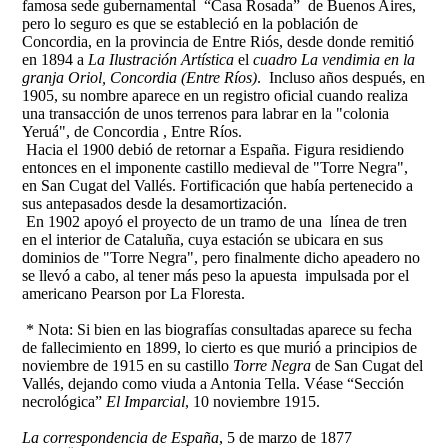
famosa sede gubernamental “Casa Rosada” de Buenos Aires,
pero lo seguro es que se estableció en la población de
Concordia, en la provincia de Entre Riós, desde donde remitió
en 1894 a
La Ilustración Artística
el
cuadro La vendimia en la
granja Oriol, Concordia (Entre Ríos)
. Incluso años después, en
1905, su nombre aparece en un registro oficial cuando realiza
una transacción de unos terrenos para labrar en la "colonia
Yeruá", de Concordia , Entre Ríos.
Hacia el 1900 debió de retornar a España. Figura residiendo
entonces en el imponente castillo medieval de "Torre Negra",
en San Cugat del Vallés. Fortificación que había pertenecido a
sus antepasados desde la desamortización.
En 1902 apoyó el proyecto de un tramo de una línea de tren
en el interior de Cataluña, cuya estación se ubicara en sus
dominios de "Torre Negra", pero finalmente dicho apeadero no
se llevó a cabo, al tener más peso la apuesta impulsada por el
americano Pearson por La Floresta.
* Nota: Si bien en las biografías consultadas aparece su fecha
de fallecimiento en 1899, lo cierto es que murió a principios de
noviembre de 1915 en su castillo
Torre Negra
de San Cugat del
Vallés, dejando como viuda a Antonia Tella. Véase
“Sección
necrológica”
El Imparcial
, 10 noviembre 1915.
La correspondencia de España
, 5 de marzo de 1877