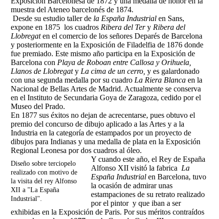
Exposición Barcelonesa de 1872 y una medalla de honor en la
muestra del Ateneo barcelonés de 1874.
Desde su estudio taller de
la España Industrial
en Sans,
expone en 1875 los cuadros
Ribera del Ter
y
Ribera del
Llobregat
en el comercio de los señores Deparés de Barcelona
y posteriormente en la Exposición de Filadelfia de 1876 donde
fue premiado. Este mismo año participa en la Exposición de
Barcelona con
Playa de Roboan entre Callosa y Orihuela,
Llanos de Llobregat
y
La cima de un cerro,
y es galardonado
con una segunda medalla por su cuadro
La Riera Blanca
en la
Nacional de Bellas Artes de Madrid. Actualmente se conserva
en el Instituto de Secundaria Goya de Zaragoza, cedido por el
Museo del Prado.
En 1877 sus éxitos no dejan de acrecentarse, pues obtuvo el
premio del concurso de dibujo aplicado a las Artes y a la
Industria en la categoría de estampados por un proyecto de
dibujos para Indianas y una medalla de plata en la Exposición
Regional Leonesa por dos cuadros al óleo.
Y cuando este año, el Rey de España
Diseño sobre terciopelo
Alfonso XII visitó la fabrica
La
realizado con motivo de
España Industrial
en Barcelona, tuvo
la visita del rey Alfonso
la ocasión de admirar unas
XII a "La España
estampaciones de su retrato realizado
Industrial".
por el pintor y que iban a ser
exhibidas en la Exposición de Paris. Por sus méritos contraídos