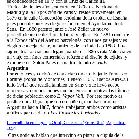
es condecorado en 1877 con la Cruz de Carlos III.
En los siguientes años concurre en 1878 a la Nacional de
Madrid y a la Exposición de Paris y reside brevemente en
1879 en la calle Concepción Jerónima de la capital de España,
pues poco después es elegido síndico en el Ayuntamiento de
Sans. En 1880 patentó junto a José Zeller un nuevo
procedimiento de desfibre, hilatura y tejido. En 1881 concurre
a la Exposición del Ateneo barcelonés con unos paisajes y es
elegido concejal del ayuntamiento de la ciudad en 1883. Las
siguientes noticias nos llegan cuando en 1886 visita Valencia en
un viaje con fines comerciales referente al diseño de tejidos, y
expone en el Salón Parés el cuadro titulado
El vado
.
Argentina
Por entonces ya debió de contactar con el dibujante Francisco
Fortuny (Pobla de Montornés, 1 enero 1865, Buenos Aires,23
julio 1942) que residía también en Sans y que llevó acabo
numerosas composiciones que tienen como motivo las fábricas
de dicha población como
El Vapor Vell
. Por este motivo es
posible que al igual que su compañero, marchase rumbo a
Argentina hacia 1887, donde trabajaron ambos como artistas
gráficos para el diario
Las Provincias Ilustradas
.
La vendimia en la granja Oriol, Concordia (Entre Ríos), Argentina.
1894
Otras noticias hablan que intervino en pintar la cúpula de la