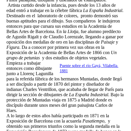
Artista curtido desde la infancia, pues desde los 13 años de
edad entró a trabajar en la célebre fábrica
La España Industrial
.
Destinado en el laboratorio de colores, pronto demostró sus
buenas aptitudes para el dibujo. Sus compañeros le indujeron
entonces para que cursara sus estudios en la Academia de
Bellas Artes de Barcelona. En
la Llotja
, fue alumno predilecto
de Agustín Rigalt y de Claudio Lorenzale, llegando a ganar por
oposición dos medallas de oro en las disciplinas de
Paisaje
y
Figura
. Da a conocer por primera vez sus obras en la
Exposición de la Academia de Bellas Artes de 1866 con
Un
grupo de petunias
y dos estudios de objetos vegetales.
Empieza a trabajar
Puente sobre el río Gayá, Vilabella.
entonces como dibujante
1881
junto a Llorenç Lagunilla
para la referida fábrica de los hermanos Muntadas, donde llegó
a ser discípulo a partir de 1870 del pintor y diseñador de
indianas Charles Ventrillon, que acababa de llegar de París para
dirigir la sección de dibujantes de
La España Industrial
. Bajo la
protección de Muntadas viaja en 1875 a Madrid donde es
discípulo durante unos meses del gran paisajista Carlos de
Haes.
A lo largo de estos años había participado en 1871 en la
Exposición de Barcelona con la acuarela
Pasatiempo
, y
obtenido sus primeros triunfos como la segunda medalla en la