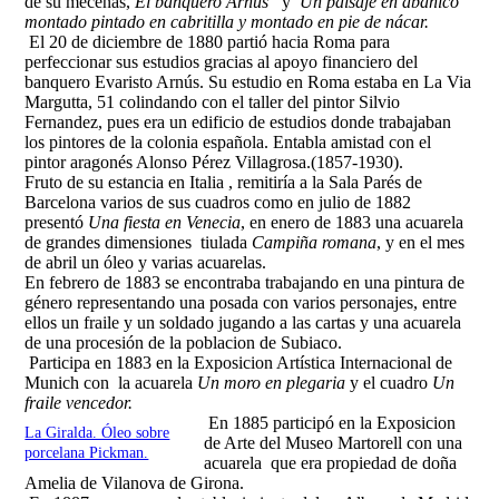
de su mecenas,
El banquero Arnús
y
Un paisaje en abanico
montado pintado en cabritilla y montado en pie de nácar.
El 20 de diciembre de 1880 partió hacia Roma para
perfeccionar sus estudios gracias al apoyo financiero del
banquero Evaristo Arnús. Su estudio en Roma estaba en La Via
Margutta, 51 colindando con el taller del pintor Silvio
Fernandez, pues era un edificio de estudios donde trabajaban
los pintores de la colonia española. Entabla amistad con el
pintor aragonés Alonso Pérez Villagrosa.
(1857-1930).
Fruto de su estancia en Italia , remitiría a la Sala Parés de
Barcelona varios de sus cuadros como en julio de 1882
presentó
Una fiesta en Venecia
, en enero de 1883 una acuarela
de grandes dimensiones tiulada
Campiña romana
, y en el mes
de abril un óleo y varias acuarelas.
En febrero de 1883
se encontraba trabajando en una pintura de
género representando una posada con varios personajes, entre
ellos un fraile y un soldado jugando a las cartas y una acuarela
de una procesión de la poblacion de Subiaco.
Participa en 1883 en la Exposicion Artística Internacional de
Munich con la acuarela
Un moro en plegaria
y el cuadro
Un
fraile vencedor.
En 1885 participó en la Exposicion
La Giralda. Óleo sobre
de Arte del Museo Martorell con una
porcelana Pickman.
acuarela que era propiedad de doña
Amelia de Vilanova de Girona.