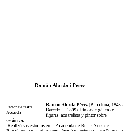
Fernando Alcolea
Ramón Alorda i Pérez
Ramon Alorda Pérez
(Barcelona, 1848 -
Personaje teatral.
Barcelona, 1899). Pintor de género y
Acuarela
figuras, acuarelista y pintor sobre
cerámica.
Realizó sus estudios en la Academia de Bellas Artes de
Barcelona. y posteriormente efectuó un primer viaje a Roma en