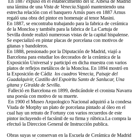
En 1887 expuso en el establecimiento del sr. Albesa de Madrid
una lámina de una
Vista de Venecia
.Siguió manteniendo una
estrecha relación con el banquero Arnús pues en 1887 Arnus
regaló una obra del pintor en homenaje al tenor Masini.
En 1887, se encontraba trabajando para la fabrica de cerámica
de la Moncloa y también para la fabrica de La Cartuja de
Sevilla donde realizó numerosas vistas de la capital hispalense.
Se especializó en pintar placas de porcelana con motivos de
gitanas y bandoleros.
En 1888, pensionado por la Diputación de Madrid, viajó a
Barcelona para estudiar los decorados de la cerámica de la
Exposición Universal y participó en dicha muestra con varios
platos de reflejos metálicos de la Moncloa. En 1894 mostró en
la Exposición de Cádiz
los cuadros Venecia, Paisaje del
Guadalquivir, Castillo del Espoiritu Santo de Sanlucar, Una
gitana y Giralda de Sevilla.
Falleció en Barcelona en 1899, dedicándole el cronista Navarra
una poesía con motivo de su muerte.
En 1900 el Museo Arquologico Nacional adquirió a la condesa
Viuda de Morphy un plato de porcelana pintado al óleo en el
cual hay un retrato de Fortuny con varios recuerdos de este
pintor incluyendo el facsímil de su firma y rúbrica.La compra la
efectuó la Direccion General de Instrucción publica.
Obras suyas se conservan en la Escuela de Cerámica de Madrid