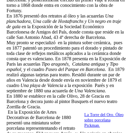
torno a 1868 donde entra en conocimiento con la obra de
Fortuny.
En 1876 presentó dos retratos al óleo y las acuarelas
Una
planchadora, Una calle de Hostafranchs y Un negro en traje
de gala
en la Exposición de la Sociedad Económico
Barcelonesa de Amigos del País
, donde consta que reside en la
calle San Antonio Abad, 43 4º derecha de Barcelona.
Muy pronto se especializó en la pintura sobre cerámica, pues
en 1877 patentó un procedimiento para el dorado y pintado de
toda clase de reflejos metálicos aplicados a la cerámica donde
consta que es valenciano. En 1878 presenta en la Exposición de
Paris las acuarelas
Tipo aragonés, Catalana antigua
y
Tipo
español
,
y el cuadro
Paseo del Parque en Barcelona
. En 1879
realizó algunas tarjetas para teatro. Residió durante un par de
años en Valencia desde donde envía en noviembre de 1879 el
cuadro
Una playa de Valencia
a la exposición Parés y en
septiembre de 1880 una acuarela de
Una Valenciana
.
En 1880 se establece
en la calle Olivo, 28 de Gracia en
Barcelona
y
decora junto al pintor Busquets el nuevo teatro
Zorrilla de Gracia.
En la Exposición de Artes
La Torre del Oro. Óleo
Decorativas de Barcelona de 1880
sobre porcelana
presentó una miniatura sobre
Pickman.
porcelana represententando el retrato