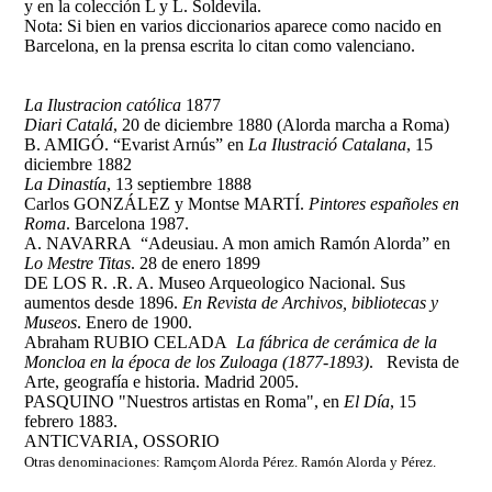
y en la colección L y L. Soldevila.
Nota: Si bien en varios diccionarios aparece como nacido en
Barcelona, en la prensa escrita lo citan como valenciano.
La Ilustracion católica
1877
Diari Catalá
, 20 de diciembre 1880 (Alorda marcha a Roma)
B. AMIGÓ. “Evarist Arnús” en
La Ilustració Catalana
, 15
diciembre 1882
La Dinastía
, 13 septiembre 1888
Carlos GONZÁLEZ y Montse MARTÍ.
Pintores españoles en
Roma
. Barcelona 1987.
A. NAVARRA “Adeusiau. A mon amich Ramón Alorda” en
Lo Mestre Titas
. 28 de enero 1899
DE LOS R. .R. A. Museo Arqueologico Nacional. Sus
aumentos desde 1896.
En Revista de Archivos, bibliotecas y
Museos
. Enero de 1900.
Abraham RUBIO CELADA
La fábrica de cerámica de la
Moncloa en la época de los Zuloaga (1877-1893)
. Revista de
Arte, geografía e historia. Madrid 2005.
PASQUINO "Nuestros artistas en Roma", en
El Día
, 15
febrero 1883.
ANTICVARIA, OSSORIO
Otras denominaciones: Ramçom Alorda Pérez. Ramón Alorda y Pérez.