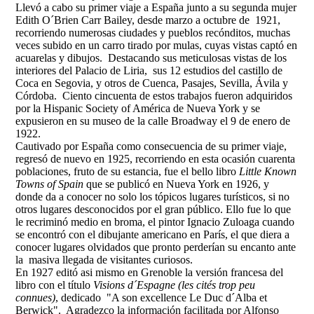
Llevó a cabo su primer viaje a España junto a su segunda mujer
Edith O´Brien Carr Bailey, desde marzo a octubre de 1921,
recorriendo numerosas ciudades y pueblos recónditos, muchas
veces subido en un carro tirado por mulas, cuyas vistas captó en
acuarelas y dibujos. Destacando sus meticulosas vistas de los
interiores del Palacio de Liria, sus 12 estudios del castillo de
Coca en Segovia, y otros de Cuenca, Pasajes, Sevilla, Ávila y
Córdoba. Ciento cincuenta de estos trabajos fueron adquiridos
por la Hispanic Society of América de Nueva York y se
expusieron en su museo de la calle Broadway el 9 de enero de
1922.
Cautivado por España como consecuencia de su primer viaje,
regresó de nuevo en 1925, recorriendo en esta ocasión cuarenta
poblaciones, fruto de su estancia, fue el bello libro
Little Known
Towns of Spain
que se publicó en Nueva York en 1926, y
donde da a conocer no solo los tópicos lugares turísticos, si no
otros lugares desconocidos por el gran público. Ello fue lo que
le recriminó medio en broma, el pintor Ignacio Zuloaga cuando
se encontró con el dibujante americano en París, el que diera a
conocer lugares olvidados que pronto perderían su encanto ante
la masiva llegada de visitantes curiosos.
En 1927 editó asi mismo en Grenoble la versión francesa del
libro con el título
Visions d´Espagne (les cités trop peu
connues)
, dedicado "A son excellence Le Duc d´Alba et
Berwick". Agradezco la información facilitada por Alfonso