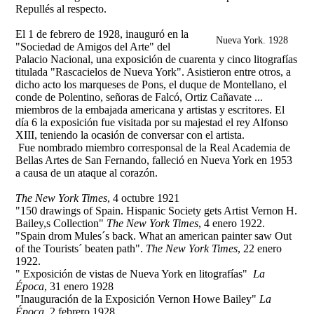
Repullés al respecto.
El 1 de febrero de 1928, inauguró en la
Nueva York. 1928
"Sociedad de Amigos del Arte" del
Palacio Nacional, una exposición de cuarenta y cinco litografías
titulada "Rascacielos de Nueva York". Asistieron entre otros, a
dicho acto los marqueses de Pons, el duque de Montellano, el
conde de Polentino, señoras de Falcó, Ortiz Cañavate ...
miembros de la embajada americana y artistas y escritores. El
día 6 la exposición fue visitada por su majestad el rey Alfonso
XIII, teniendo la ocasión de conversar con el artista.
Fue nombrado miembro corresponsal de la Real Academia de
Bellas Artes de San Fernando, falleció en Nueva York en 1953
a causa de un ataque al corazón.
The New York Times
, 4 octubre 1921
"150 drawings of Spain. Hispanic Society gets Artist Vernon H.
Bailey,s Collection"
The New York Times
, 4 enero 1922.
"Spain drom Mules´s back. What an american painter saw Out
of the Tourists´ beaten path".
The New York Times
, 22 enero
1922.
" Exposición de vistas de Nueva York en litografías"
La
Época
, 31 enero 1928
"Inauguración de la Exposición Vernon Howe Bailey"
La
Época
, 2 febrero 1928