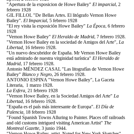
"Apertura de la exposicion de Howe Bailey"
El imparcial
, 2
febrero 1928
GIL FILLOL "De Bellas Artes. El litógrafo Vernon Howe
Bailey"
. El Imparcial
, 5 febrero 1928
"El rey visita la exposición Howe Bailey"
La Época
, 6 febrero
1928
"Vernon Howe Bailey"
El Heraldo de Madrid
, 7 febrero 1928.
"Vernon Howe Bailey en la sociedad de Amigos del Arte",
La
Libertad,
16 febrero 1928.
"Un nuevo descubridor de España. Mr Vernon Howe Bailey
está admirado de nuestra virginidad turística"
El Heraldo de
Madrid
, 17 febrero 1928.
Antonio MÉNDEZ CASAL "Las litografías de Vernon Howe
Bailey"
Blanco y Negro
, 26 febrero 1928.
ANTONIO ESPINA "Vernon Howe Bailey", La Gaceta
Literaria, 1 marzo 1928.
La Esfera,
21 febrero 1928
"Vernon Howe Bailey, en la Sociedad Amigos del Arte"
La
Libertad
, 16 febrero 1928.
"España es el país más interesante de Europa".
El Día de
Palencia,
18 febrero 1928
"Found Spanish Towns Alluring to Painter. Places off railroads
and old customs intrigued visiting American Artist"
The
Montreal Gazette
, 3 junio 1944.
"Vernon Howe Bailey, artist. Noted for New York Sketches"