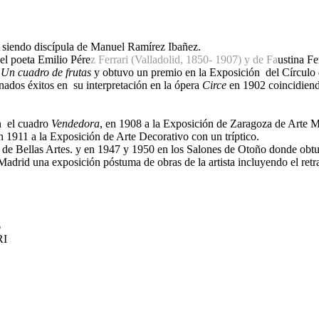
, siendo discípula de Manuel Ramírez Ibañez.
el poeta Emilio Pére
z Ferrari
(Valladolid, 1850- 1907
) y de Fa
ustina F
n
Un cuadro de frutas
y obtuvo un premio en la Exposición del Círculo 
nados éxitos en su interpretación en la ópera
Circe
en 1902 coincidiendo
n el cuadro
Vendedora
, en 1908 a la Exposición de Zaragoza de Arte 
en 1911 a la Exposición de Arte Decorativo con un tríptico.
 de Bellas Artes. y en 1947 y 1950 en los Salones de Otoño donde obt
 Madrid una exposición póstuma de obras de la artista incluyendo el ret
6
ORI