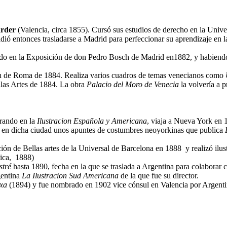
arder
(Valencia, circa 1855)
.
Cursó sus estudios de derecho en la Unive
cidió entonces trasladarse a Madrid para perfeccionar su aprendizaje e
pado en la Exposición de don Pedro Bosch de Madrid en1882, y habiend
ión de Roma de 1884. Realiza varios cuadros de temas venecianos como
llas Artes de 1884. La obra
Palacio del Moro de Venecia
la volvería a p
orando en la
Ilustracion Española y Americana
, viaja a Nueva York en
 en dicha ciudad unos apuntes de costumbres neoyorkinas que publica
ción de Bellas artes de la Universal de Barcelona en 1888 y realizó
ilu
stica, 1888)
stré
hasta 1890, fecha en la que se traslada a Argentina para colaborar 
gentina
La Ilustracion Sud Americana
de la que fue su director.
txa
(1894) y fue nombrado en 1902 vice cónsul en Valencia por Argenti