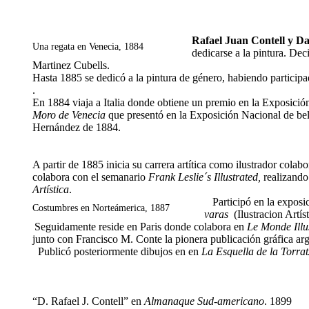
Rafael Juan Contell y D
Una regata en Venecia, 1884
dedicarse a la pintura. De
Martinez Cubells.
Hasta 1885 se dedicó a la pintura de género, habiendo partici
.
En 1884 viaja a Italia donde obtiene un premio en la Exposic
Moro de Venecia
que presentó
en la Exposición Nacional de be
Hernández de 1884.
A partir de 1885 inicia su carrera artítica como ilustrador colab
colabora con el semanario
Frank Leslie´s Illustrated,
realizando
Artística
.
Participó en la exposi
Costumbres en Norteámerica, 1887
varas
(Ilustracion Artí
Seguidamente reside en Paris donde colabora en
Le Monde Illu
junto con Francisco M. Conte la pionera publicación gráfica ar
Publicó posteriormente dibujos en en
La Esquella de la Torra
“D. Rafael J. Contell” en
Almanaque Sud-americano
. 1899