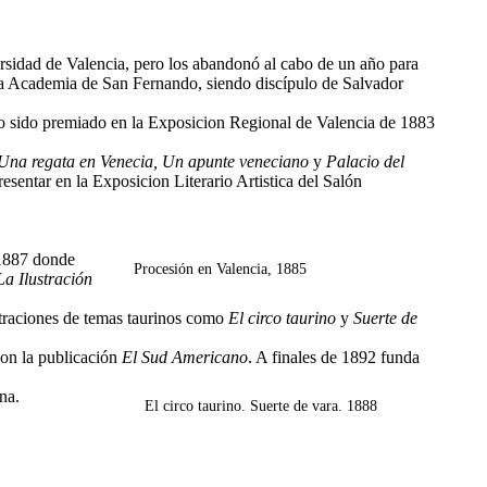
rsidad de Valencia, pero los abandonó al cabo de un año para
n la Academia de San Fernando, siendo discípulo de Salvador
o sido premiado en la Exposicion Regional de Valencia de 1883
Una regata en Venecia,
Un apunte veneciano
y
Palacio del
resentar en la Exposicion Literario Artistica del Salón
 1887 donde
Procesión en Valencia, 1885
La Ilustración
straciones de temas taurinos como
El circo taurino
y
Suerte de
con la publicación
El Sud Americano
. A finales de 1892 funda
na.
El circo taurino. Suerte de vara. 1888