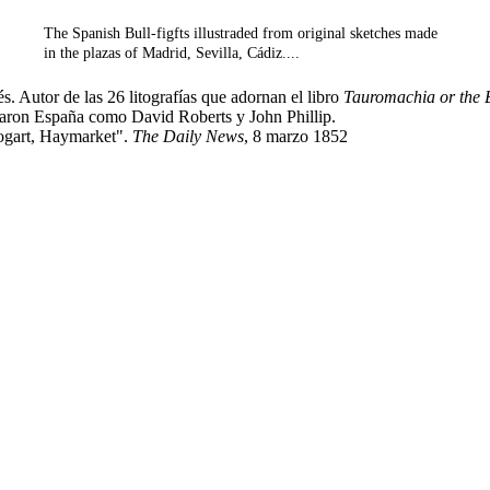
The Spanish Bull-figfts illustraded from original sketches made
in the plazas of Madrid, Sevilla, Cádiz....
s. Autor de las 26 litografías que adornan el libro
Tauromachia or the B
sitaron España como David Roberts y John Phillip.
Hogart, Haymarket".
The Daily News
, 8 marzo 1852