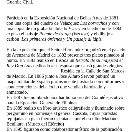
Guardia Civil.
Participó en la Exposición Nacional de Bellas Artes de 1881
con una copia del cuadro de Velazquez
Los borrachos
y con
una copia de un grabado titulado
Eva
, y en la edición de 1884
expuso el paisaje
Puente de Izarga (Vizcaya)
y el dibujo al
carbón
Las primeras órdenes y Un paisaje al lápiz.
En la exposición que el Señor Hernandez organizó en el palacio
de Arenzana de Madrid de 1882 presentó tres platos pintados al
humo.
En 1883 realizó en Lisboa un
Retrato de su majestad el
Rey Don Luis
dedicado a su esposa que causó grandes elogios.
Residía en la Calle de San Marcos
de Madrid. En 1886 junto a Jose Alfaro Servón publicó un
mapa militar de España profusamente ilustrado con uniformes y
condecoraciones del ejército que vendían barnizado y
enmarcado.
En 1887 fue nombrado auxiliar honorario del Comité ejecutivo
para la Eposición General de Filipinas.
En 1889 realizó un libro artístico caligrafiado y iluminado sobre
pergarmino en homenaje al general Cassola, cuyas portadas
repujadas en plata fueron ejecutadas por el escultor Mariano
Benlliure. (Museo del Ejército)
En 1895 figuraba como colaborador artístico de la publicación