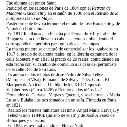
Fue alumna del pintor Saint.
Participó en los salones de Paris de 1804 con el
Retrato de
Madame Giacomelli
y en el salón de 1806 con el
Retrato de la
marquesa Delia de Mayo
.
Posteriormente llevó a término el retrato de José Bonaparte y de
Napoleón II de niño.
En 1817 fue llamada a España por Fernando VII y Isabel de
Braganza para que llevara a cabo sus retratos, obteniendo el
correspondiente permiso para grabarlos en estampas.
La misma pintora se encargó de comercializar los grabados en
1817 al precio de cuarenta reales en la librería extranjera de la
calle Montera y en 1818 al precio de 20 reales, coincidiendo en
esta fecha con su cambio de domicilio a la casa del perfumista
de la calle Red de San Luis.
Es autora de los retratos de Jose Pedro de Silva Tellez
(Marques del Viso), Fernanda de Silva y Téllez-Girón, El
Marqués de Arcicollar, Un hijo de los XIII Duques de
Villahermosa (Circa 1826) y Retrato de los niños José
Fernandez de Carvajal Vargas y Queralt, y sus hermanas Maria
Luisa y Eulalia, los tres sentados en un sofá. Firmada en París
en 1821.
Realizó los retratos miniatura del niño Angel Maria Carvajal y
Tellez Giron (1840), (un año de edad) y de José Álvarez de
Bohorques y Chacón.
En 1834 estuvo trabajando en Nueva York.