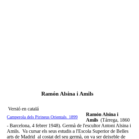
Fernando Alcolea
Ramón Alsina i Amils
Versió en catalá
Ramón Alsina i
Camperola dels Pirineus Orientals. 1899
Amils
(Tárrega, 1860
- Barcelona, 4 febrer 1948). Germà de l'escultor Antoni Alsina i
Amils. Va cursar els seus estudis a l'Escola Superior de Belles
arts de Madrid al costat del seu germà, on va ser deixeble de