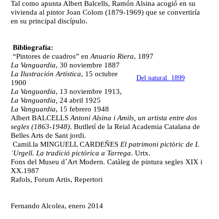
Tal como apunta Albert Balcells, Ramón Alsina acogió en su
vivienda al pintor Joan Colom (1879-1969) que se convertiría
en su principal discípulo.
Bibliografía:
“Pintores de cuadros” en
Anuario Riera
, 1897
La Vanguardia
, 30 noviembre 1887
La Ilustración Artística
, 15 octubre
Del natural. 1899
1900
La Vanguardia
, 13 noviembre 1913,
La Vanguardia,
24 abril 1925
La Vanguardia
, 15 febrero 1948
Albert BALCELLS
Antoni Alsina i Amils, un artista entre dos
segles (1863-1948)
. Butlletí de la Reial Academia Catalana de
Belles Arts de Sant jordi.
Camil.la MINGUELL CARDEÑES
El patrimoni pictòric de L
´Urgell. La tradició pictórica a Tarrega
. Urtx.
Fons del Museu d´Art Modern. Catàleg de pintura segles XIX i
XX.1987
Rafols, Forum Artis, Repertori
Fernando Alcolea, enero 2014