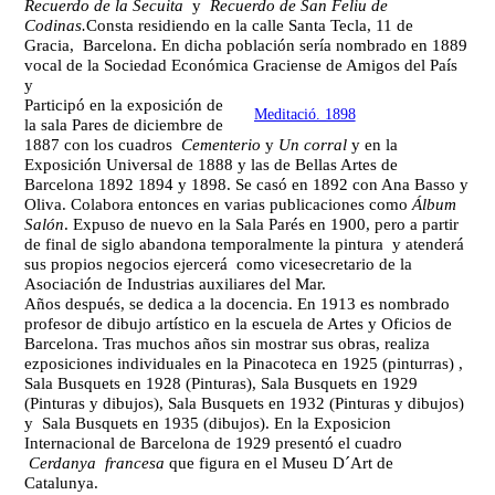
Recuerdo de la Secuita
y
Recuerdo de San Feliu de
Codinas.
Consta residiendo
en la calle Santa Tecla, 11 de
Gracia, Barcelona. En dicha población sería nombrado en 1889
vocal de la Sociedad Económica Graciense de Amigos del País
y
Participó en la exposición de
Meditació. 1898
la sala Pares de diciembre de
1887 con los cuadros
Cementerio
y
Un corral
y en la
Exposición Universal de 1888 y las de Bellas Artes de
Barcelona 1892 1894 y 1898. Se casó en 1892 con Ana Basso y
Oliva. Colabora entonces en varias publicaciones como
Álbum
Salón
. Expuso de nuevo en la Sala Parés en 1900, pero a partir
de final de siglo abandona temporalmente la pintura y atenderá
sus propios negocios ejercerá como vicesecretario de la
Asociación de Industrias auxiliares del Mar.
Años después, se dedica a la docencia. En 1913 es nombrado
profesor de dibujo artístico en la escuela de Artes y Oficios de
Barcelona. Tras muchos años sin mostrar sus obras, realiza
ezposiciones individuales en la
Pinacoteca en 1925 (pinturras) ,
Sala Busquets en 1928 (Pinturas), Sala Busquets en 1929
(Pinturas y dibujos), Sala Busquets en 1932 (Pinturas y dibujos)
y Sala Busquets en 1935 (dibujos). En la
Exposicion
Internacional de Barcelona de 1929 presentó el cuadro
Cerdanya francesa
que figura en el Museu D´Art de
Catalunya.