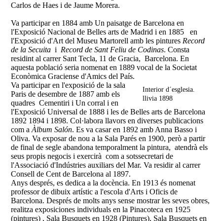
Carlos de Haes i de Jaume Morera.
Va participar en 1884 amb Un paisatge de Barcelona en
l'Exposició Nacional de Belles arts de Madrid i en 1885 en
l'Exposició d'Art del Museu Martorell amb les pintures
Record
de la Secuita
i
Record de Sant Feliu de Codinas
. Consta
residint al carrer Sant Tecla, 11 de Gracia, Barcelona. En
aquesta població seria nomenat en 1889 vocal de la Societat
Econòmica Graciense d'Amics del País.
Va participar en l'exposició de la sala
Interior d´esglesia.
Paris de desembre de 1887 amb els
llivia 1898
quadres Cementiri i Un corral i en
l'Exposició Universal de 1888 i les de Belles arts de Barcelona
1892 1894 i 1898. Col·labora llavors en diverses publicacions
com a
Àlbum Salón
. Es va casar en 1892 amb Anna Basso i
Oliva. Va exposar de nou a la Sala Parés en 1900, però a partir
de final de segle abandona temporalment la pintura, atendrà els
seus propis negocis i exercirà com a sotssecretari de
l'Associació d'Indústries auxiliars del Mar. Va residir al carrer
Consell de Cent de Barcelona al 1897.
Anys després, es dedica a la docència. En 1913 és nomenat
professor de dibuix artístic a l'escola d'Arts i Oficis de
Barcelona. Després de molts anys sense mostrar les seves obres,
realitza exposiciones individuals en la Pinacoteca en 1925
(pintures) , Sala Busquets en 1928 (Pintures), Sala Busquets en